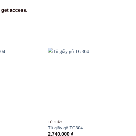
 get access.
TỦ GIẦY
Tủ giầy gỗ TG304
2,740,000
₫