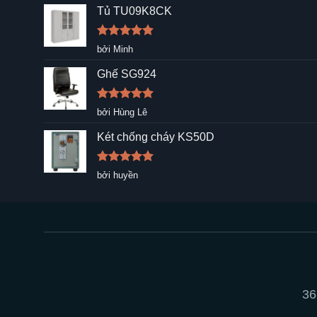
Tủ TU09K8CK
Được xếp
bởi Minh
hạng
5
5
sao
Ghế SG924
Được xếp
bởi Hùng Lê
hạng
5
5
sao
Két chống cháy KS50D
Được xếp
bởi huyền
hạng
5
5
sao
36