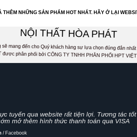
 THÊM NHỮNG SẢN PHẨM HOT NHẤT. HÃY Ở LẠI WEBSI
NỘI THẤT HÒA PHÁT
ọng sẽ mang đến cho Quý khách hàng sự lựa chọn đúng đắn n
 được phân phối bởi CÔNG TY TNHH PHÂN PHỐI HPT VIỆ
g nhanh,
n nghiệp, hình thức bán hàng Online đang dần 
cập nhật thêm tính năng chia sẻ mạng xã hội
lo