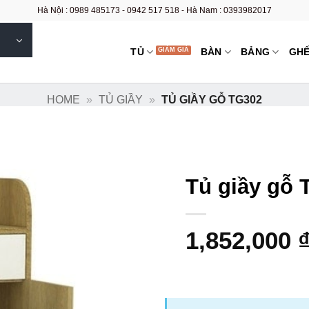
Hà Nội : 0989 485173 - 0942 517 518 - Hà Nam : 0393982017
TỦ
BÀN
BẢNG
GH
HOME
»
TỦ GIẦY
»
TỦ GIẦY GỖ TG302
Tủ giầy gỗ 
1,852,000