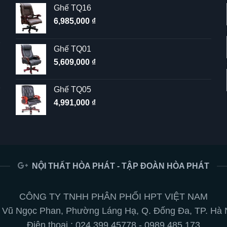
Ghế TQ16
6,985,000
₫
Ghế TQ01
5,609,000
₫
Ghế TQ05
4,991,000
₫
NỘI THẤT HÒA PHÁT - TẬP ĐOÀN HÒA PHÁT
CÔNG TY TNHH PHÂN PHỐI HPT VIỆT NAM
 Vũ Ngọc Phan, Phường Láng Hạ, Q. Đống Đa, TP. Hà 
Điện thoại :
024.399 45778
-
0989.485.173