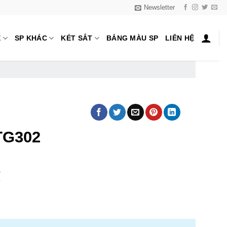
Newsletter
Ế
SP KHÁC
KÉT SẮT
BẢNG MÀU SP
LIÊN HỆ
TG302
₫