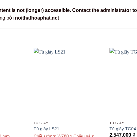
nt is not (longer) accessible. Contact the administrator to
ãng bởi
noithathoaphat.net
TỦ GIẦY
TỦ GIẦY
Tủ giày LS21
Tủ giầy TG04
2,547,000
₫
50 mm
Chiều rộng: W780 x Chiều sâu: