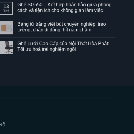
Ghế SG550 – Kết hợp hoàn hảo giữa phong
13
cách và tiện ích cho không gian làm việc
Th6
Không
có
Bảng từ trắng viết bút chuyên nghiệp: treo
bình
luận
tường, chân di động, hít nam châm
ở
Ghế
Không
SG550
có
Ghế Lưới Cao Cấp của Nội Thất Hòa Phát:
–
bình
Kết
luận
Tối ưu hoá trải nghiệm ngồi
hợp
ở
hoàn
Bảng
Không
hảo
từ
có
giữa
trắng
bình
phong
viết
luận
cách
bút
ở
và
chuyên
Ghế
tiện
nghiệp:
Lưới
ích
treo
Cao
cho
tường,
Cấp
không
chân
của
gian
di
Nội
làm
động,
Thất
việc
hít
Hòa
nam
Phát:
châm
Tối
ưu
hoá
trải
Nội
nghiệm
ngồi