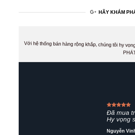
HÃY KHÁM PHÁ
Với hệ thống bán hàng rộng khắp, chúng tôi hy v
PHÁT
Giao hàn
rất chuyê
Shop nên 
Hải Yến
/
Za