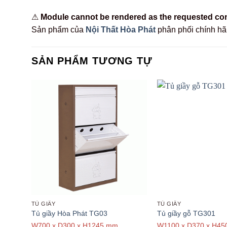
⚠
Module cannot be rendered as the requested conte
Sản phẩm của
Nội Thất Hòa Phát
phân phối chính h
SẢN PHẨM TƯƠNG TỰ
TỦ GIẦY
TỦ GIẦY
Tủ giầy Hòa Phát TG03
Tủ giầy gỗ TG301
W700 x D300 x H1245 mm
W1100 x D370 x H4