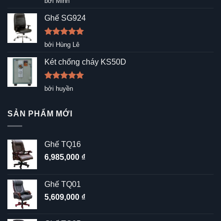
bởi Minh
hạng
5
5
sao
Ghế SG924
Được xếp
bởi Hùng Lê
hạng
5
5
sao
Két chống cháy KS50D
Được xếp
bởi huyền
hạng
5
5
sao
SẢN PHẨM MỚI
Ghế TQ16
6,985,000
₫
Ghế TQ01
5,609,000
₫