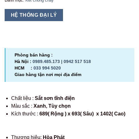
Danh mục:
Két chống cháy
HỆ THỐNG ĐẠI LÝ
Phòng bán hàng :
Hà Nội :
0989.485.173 |
0942 517 518
HCM :
033 994 5020
Giao hàng tận nơi mọi địa điểm
Chất liệu :
Sắt sơn tĩnh điện
Màu sắc :
Xanh, Tùy chọn
Kích thước :
689( Rộng ) x 693( Sâu) x 1402( Cao)
Thương hiệu:
Hòa Phát