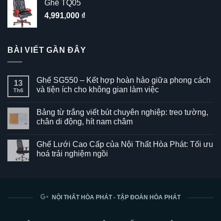
Ghế TQ05
4,991,000
₫
BÀI VIẾT GẦN ĐÂY
Ghế SG550 – Kết hợp hoàn hảo giữa phong cách
13
và tiện ích cho không gian làm việc
Th6
Không
có
Bảng từ trắng viết bút chuyên nghiệp: treo tường,
bình
luận
chân di động, hít nam châm
ở
Ghế
Không
SG550
có
Ghế Lưới Cao Cấp của Nội Thất Hòa Phát: Tối ưu
–
bình
Kết
luận
hoá trải nghiệm ngồi
hợp
ở
hoàn
Bảng
Không
hảo
từ
có
giữa
trắng
bình
phong
viết
luận
cách
bút
ở
và
chuyên
Ghế
NỘI THẤT HÒA PHÁT - TẬP ĐOÀN HÒA PHÁT
tiện
nghiệp:
Lưới
ích
treo
Cao
cho
tường,
Cấp