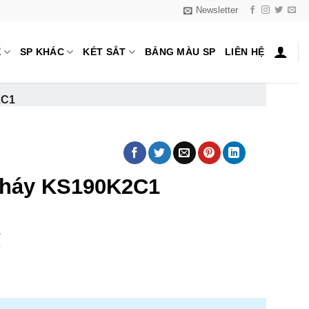
Newsletter
Ế
SP KHÁC
KÉT SẮT
BẢNG MÀU SP
LIÊN HỆ
2C1
cháy KS190K2C1
₫