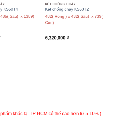
HÁY
KÉT CHỐNG CHÁY
áy KS50T4
Két chống cháy KS50T2
 485( Sâu) x 1389(
482( Rộng ) x 432( Sâu) x 739(
Cao)
₫
6,320,000
₫
 phẩm khác tại TP HCM có thể cao hơn từ 5-10% )