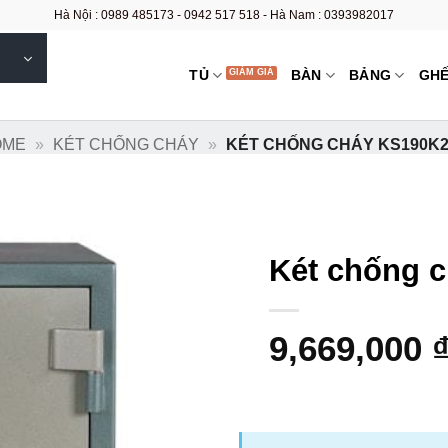
Hà Nội : 0989 485173 - 0942 517 518 - Hà Nam : 0393982017
TỦ
BÀN
BẢNG
GH
OME
»
KÉT CHỐNG CHÁY
»
KÉT CHỐNG CHÁY KS190K
Két chống 
9,669,000