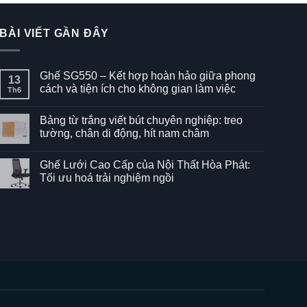
BÀI VIẾT GẦN ĐÂY
Ghế SG550 – Kết hợp hoàn hảo giữa phong
13
cách và tiện ích cho không gian làm việc
Th6
Không
có
Bảng từ trắng viết bút chuyên nghiệp: treo
bình
luận
tường, chân di động, hít nam châm
ở
Ghế
Không
SG550
có
Ghế Lưới Cao Cấp của Nội Thất Hòa Phát:
–
bình
Kết
luận
Tối ưu hoá trải nghiệm ngồi
hợp
ở
hoàn
Bảng
Không
hảo
từ
có
giữa
trắng
bình
phong
viết
luận
cách
bút
ở
và
chuyên
Ghế
tiện
nghiệp:
Lưới
ích
treo
Cao
cho
tường,
Cấp
không
chân
của
gian
di
Nội
làm
động,
Thất
việc
hít
Hòa
nam
Phát: