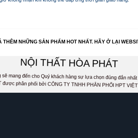
 THÊM NHỮNG SẢN PHẨM HOT NHẤT. HÃY Ở LẠI WEBSI
NỘI THẤT HÒA PHÁT
ọng sẽ mang đến cho Quý khách hàng sự lựa chọn đúng đắn n
 được phân phối bởi CÔNG TY TNHH PHÂN PHỐI HPT VIỆ