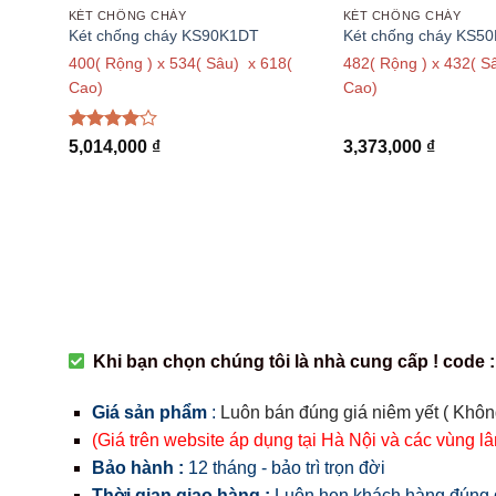
KÉT CHỐNG CHÁY
KÉT CHỐNG CHÁY
Két chống cháy KS90K1DT
Két chống cháy KS5
503(
400( Rộng ) x 534( Sâu) x 618(
482( Rộng ) x 432( S
Cao)
Cao)
Được
5,014,000
₫
3,373,000
₫
xếp hạng
4
5 sao
Khi bạn chọn chúng tôi là nhà cung cấp ! code :
Giá sản phẩm
:
Luôn bán đúng giá niêm yết ( Khôn
(Giá trên website áp dụng tại Hà Nội và các vùng l
Bảo hành :
12 tháng - bảo trì trọn đời
Thời gian giao hàng :
Luôn hẹn khách hàng đúng g