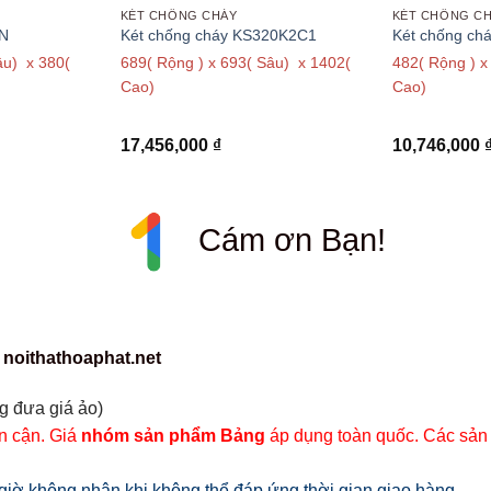
KÉT CHỐNG CHÁY
KÉT CHỐNG C
0N
Két chống cháy KS320K2C1
Két chống ch
âu) x 380(
689( Rộng ) x 693( Sâu) x 1402(
482( Rộng ) x
Cao)
Cao)
17,456,000
₫
10,746,000
Cám ơn Bạn!
 noithathoaphat.net
g đưa giá ảo)
ân cận. Giá
nhóm sản phẩm Bảng
áp dụng toàn quốc. Các sản
iờ không nhận khi không thể đáp ứng thời gian giao hàng.