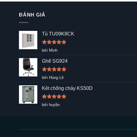
ĐÁNH GIÁ
Tủ TU09K8CK
Được xếp
bởi Minh
hạng
5
5
sao
Ghế SG924
Được xếp
bởi Hùng Lê
hạng
5
5
sao
Két chống cháy KS50D
Được xếp
bởi huyền
hạng
5
5
sao