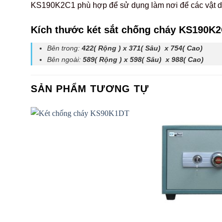
KS190K2C1 phù hợp để sử dụng làm nơi để các vật d
Kích thước két sắt chống cháy KS190K
Bên trong:
422( Rộng ) x 371( Sâu) x 754( Cao)
Bên ngoài:
589
( Rộng ) x 598( Sâu) x 988( Cao)
SẢN PHẨM TƯƠNG TỰ