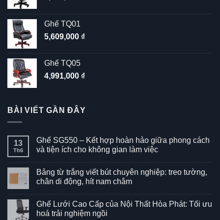
Ghế TQ01
5,609,000
₫
Ghế TQ05
4,991,000
₫
BÀI VIẾT GẦN ĐÂY
Ghế SG550 – Kết hợp hoàn hảo giữa phong cách
13
và tiện ích cho không gian làm việc
Th6
Không
có
Bảng từ trắng viết bút chuyên nghiệp: treo tường,
bình
luận
chân di động, hít nam châm
ở
Ghế
Không
SG550
có
Ghế Lưới Cao Cấp của Nội Thất Hòa Phát: Tối ưu
–
bình
Kết
luận
hoá trải nghiệm ngồi
hợp
ở