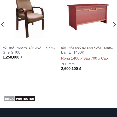
NỘI THẤT NGỪNG SẢN XUẤT - KINH DOANH
NỘI THẤT NGỪNG SẢN XUẤT - KINH DOANH
Ghế GH08
Bàn ET1400K
1,250,000
₫
Rộng 1400 x Sâu 700 x Cao
760 mm
2,600,100
₫