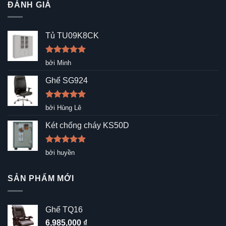
ĐÁNH GIÁ
Tủ TU09K8CK
Được xếp
bởi Minh
hạng
5
5
sao
Ghế SG924
Được xếp
bởi Hùng Lê
hạng
5
5
sao
Két chống cháy KS50D
Được xếp
bởi huyền
hạng
5
5
sao
SẢN PHẨM MỚI
Ghế TQ16
6,985,000
₫