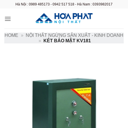
Bỏ
Hà Nội : 0989 485173 - 0942 517 518 - Hà Nam : 0393982017
qua
nội
dung
HOME
»
NỘI THẤT NGỪNG SẢN XUẤT - KINH DOANH
»
KÉT BẢO MẬT KV181