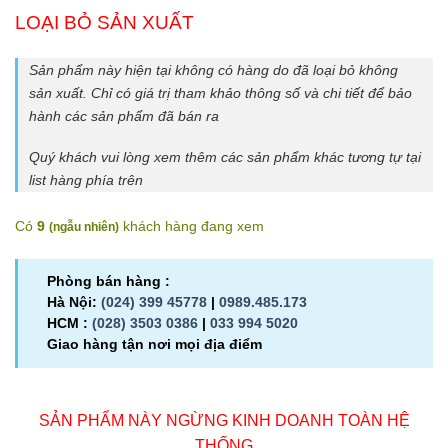
LOẠI BỎ SẢN XUẤT
Sản phẩm này hiện tại không có hàng do đã loại bỏ không
sản xuất. Chỉ có giá trị tham khảo thông số và chi tiết để bảo
hành các sản phẩm đã bán ra
Quý khách vui lòng xem thêm các sản phẩm khác tương tự tại
list hàng phía trên
Có
9
khách hàng đang xem
(
ngẫu nhiên
)
Phòng bán hàng :
Hà Nội:
(024) 399 45778
|
0989.485.173
HCM :
(028) 3503 0386
|
033 994 5020
Giao hàng tận nơi mọi địa điểm
SẢN PHẨM NÀY NGỪNG KINH DOANH TOÀN HỆ
THỐNG