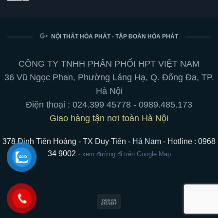
hoàn
Bảng
Không
hảo
từ
có
giữa
trắng
bình
phong
viết
luận
cách
bút
ở
và
chuyên
Ghế
NỘI THẤT HÒA PHÁT - TẬP ĐOÀN HÒA PHÁT
tiện
nghiệp:
Lưới
ích
treo
Cao
cho
tường,
Cấp
không
chân
của
CÔNG TY TNHH PHÂN PHỐI HPT VIỆT NAM
gian
di
Nội
làm
động,
Thất
36 Vũ Ngọc Phan, Phường Láng Hạ, Q. Đống Đa, TP.
việc
hít
Hòa
nam
Phát:
Hà Nội
châm
Tối
ưu
Điện thoại :
024.399 45778
-
0989.485.173
hoá
trải
Giao hàng tận nơi toàn Hà Nội
nghiệm
ngồi
378 Đinh Tiên Hoàng - TX Duy Tiên - Hà Nam - Hotline : 0968
34 9002 -
xem đường đi trên Google Map
Cash
On