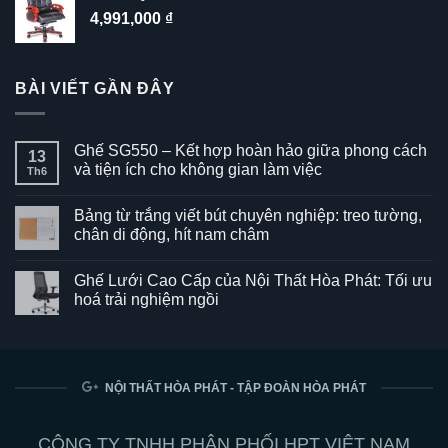
4,991,000
₫
BÀI VIẾT GẦN ĐÂY
Ghế SG550 – Kết hợp hoàn hảo giữa phong cách
13
và tiện ích cho không gian làm việc
Th6
Không
có
Bảng từ trắng viết bút chuyên nghiệp: treo tường,
bình
luận
chân di động, hít nam châm
ở
Ghế
Không
SG550
có
Ghế Lưới Cao Cấp của Nội Thất Hòa Phát: Tối ưu
–
bình
Kết
luận
hoá trải nghiệm ngồi
hợp
ở
hoàn
Bảng
Không
hảo
từ
có
giữa
trắng
bình
phong
viết
luận
cách
bút
ở
và
chuyên
Ghế
NỘI THẤT HÒA PHÁT - TẬP ĐOÀN HÒA PHÁT
tiện
nghiệp:
Lưới
ích
treo
Cao
cho
tường,
Cấp
không
chân
của
CÔNG TY TNHH PHÂN PHỐI HPT VIỆT NAM