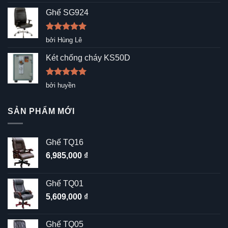
hạng
5
5
sao
Ghế SG924
Được xếp
bởi Hùng Lê
hạng
5
5
sao
Két chống cháy KS50D
Được xếp
bởi huyền
hạng
5
5
sao
SẢN PHẨM MỚI
Ghế TQ16
6,985,000
₫
Ghế TQ01
5,609,000
₫
Ghế TQ05