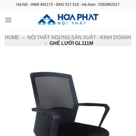
Bỏ
Hà Nội : 0989 485173 - 0942 517 518 - Hà Nam : 0393982017
qua
nội
dung
HOME
»
NỘI THẤT NGỪNG SẢN XUẤT - KINH DOANH
»
GHẾ LƯỚI GL111M