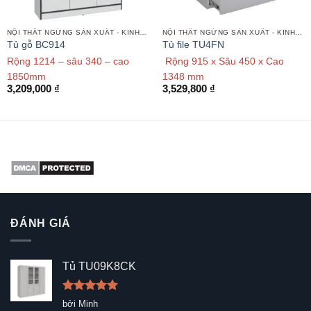
NỘI THẤT NGỪNG SẢN XUẤT - KINH DOANH
NỘI THẤT NGỪNG SẢN XUẤT - KINH DOANH
Tủ gỗ BC914
Tủ file TU4FN
Rộng 1214 – sâu 340 – cao
Rộng 915 x Sâu 450 x Cao
1850mm
1348 mm
3,209,000
₫
3,529,800
₫
ĐÁNH GIÁ
Tủ TU09K8CK
Được xếp
bởi Minh