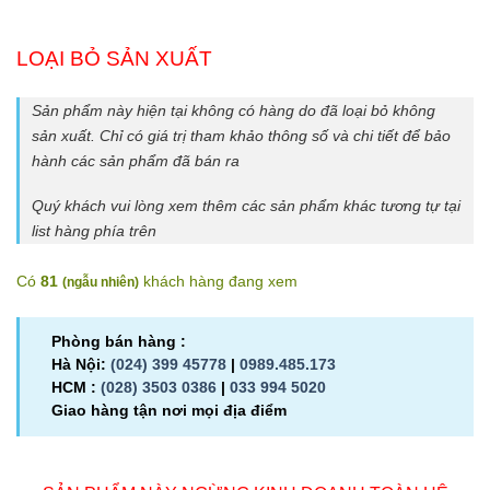
LOẠI BỎ SẢN XUẤT
Sản phẩm này hiện tại không có hàng do đã loại bỏ không
sản xuất. Chỉ có giá trị tham khảo thông số và chi tiết để bảo
hành các sản phẩm đã bán ra
Quý khách vui lòng xem thêm các sản phẩm khác tương tự tại
list hàng phía trên
Có
81
khách hàng đang xem
(
ngẫu nhiên
)
Phòng bán hàng :
Hà Nội:
(024) 399 45778
|
0989.485.173
HCM :
(028) 3503 0386
|
033 994 5020
Giao hàng tận nơi mọi địa điểm