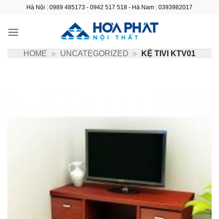
Bỏ
Hà Nội : 0989 485173 - 0942 517 518 - Hà Nam : 0393982017
qua
nội
dung
HOME
»
UNCATEGORIZED
»
KỆ TIVI KTV01