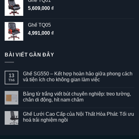
Ghế TQ01
5,609,000
₫
Ghế TQ05
4,991,000
₫
BÀI VIẾT GẦN ĐÂY
Ghế SG550 – Kết hợp hoàn hảo giữa phong cách
13
và tiện ích cho không gian làm việc
Th6
Không
có
Bảng từ trắng viết bút chuyên nghiệp: treo tường,
bình
luận
chân di động, hít nam châm
ở
Ghế
Không
SG550
có
Ghế Lưới Cao Cấp của Nội Thất Hòa Phát: Tối ưu
–
bình
Kết
luận
hoá trải nghiệm ngồi
hợp
ở
hoàn
Bảng
Không
hảo
từ
có
giữa
trắng
bình
phong
viết
luận