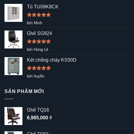
Tủ TU09K8CK
Được xếp
bởi Minh
hạng
5
5
sao
Ghế SG924
Được xếp
bởi Hùng Lê
hạng
5
5
sao
Két chống cháy KS50D
Được xếp
bởi huyền
hạng
5
5
sao
SẢN PHẨM MỚI
Ghế TQ16
6,985,000
₫