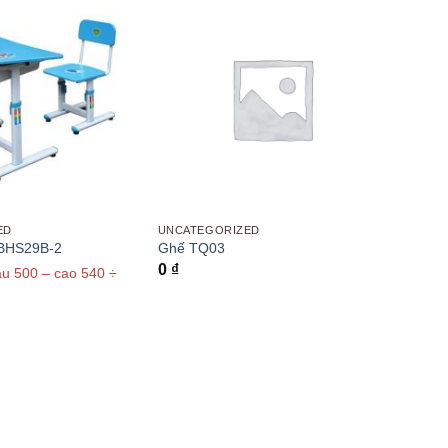
ED
UNCATEGORIZED
 BHS29B-2
Ghế TQ03
0
₫
u 500 – cao 540 ÷