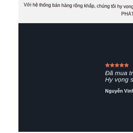
Với hệ thống bán hàng rộng khắp, chúng tôi hy v
PHÁT
Giao hàn
rất chuyê
Shop nên 
Hải Yến
/
Za