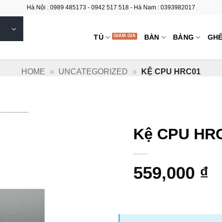
Hà Nội : 0989 485173 - 0942 517 518 - Hà Nam : 0393982017
TỦ
BÀN
BẢNG
GH
HOME
»
UNCATEGORIZED
»
KỆ CPU HRC01
Kệ CPU HR
559,000
₫