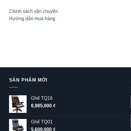
Chính sách vận chuyển
Hướng dẫn mua hàng
SẢN PHẨM MỚI
Ghế TQ16
6,985,000
₫
Ghế TQ01
5,609,000
₫