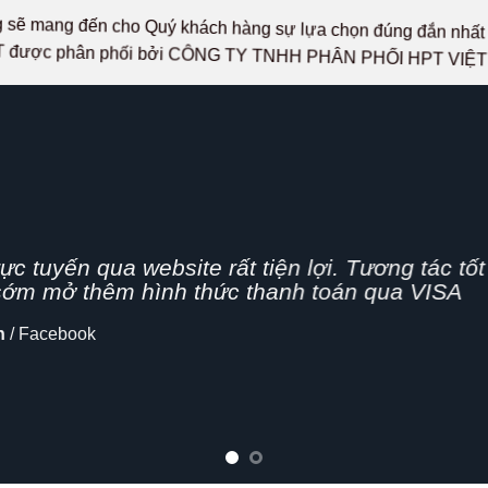
ọng sẽ mang đến cho Quý khách hàng sự lựa chọn đúng đắn n
 được phân phối bởi CÔNG TY TNHH PHÂN PHỐI HPT VIỆ
g nhanh,
n nghiệp, hình thức bán hàng Online đang dần 
cập nhật thêm tính năng chia sẻ mạng xã hội
lo