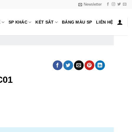
Newsletter
Ế
SP KHÁC
KÉT SẮT
BẢNG MÀU SP
LIÊN HỆ
C01