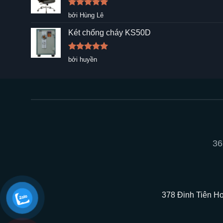
Được xếp
bởi Hùng Lê
hạng
5
5
sao
Két chống cháy KS50D
Được xếp
bởi huyền
hạng
5
5
sao
36
378 Đinh Tiên Ho