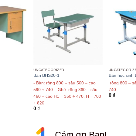
UNCATEGORIZED
UNCATEGORIZ
Bàn BHS20-1
Bàn học sinh
- Bàn: rộng 800 – sâu 500 – cao
rộng 800 – sâ
590 ÷ 740 – Ghế: rộng 360 – sâu
740
0
₫
460 – cao H1 = 350 ÷ 470, H = 700
÷ 820
0
₫
Cám ơn Bạn!