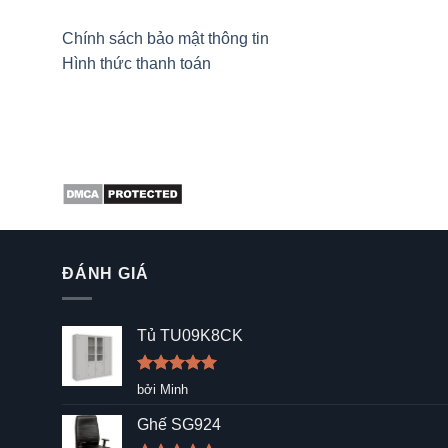
Chính sách bảo mật thông tin
Hình thức thanh toán
ĐÁNH GIÁ
Tủ TU09K8CK
Được xếp
bởi Minh
hạng
5
5
sao
Ghế SG924