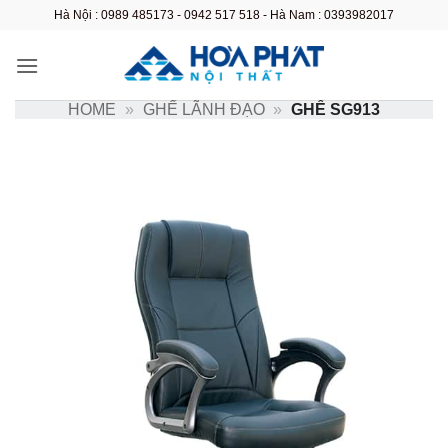
Bỏ
Hà Nội : 0989 485173 - 0942 517 518 - Hà Nam : 0393982017
qua
nội
dung
HOME
»
GHẾ LÃNH ĐẠO
»
GHẾ SG913