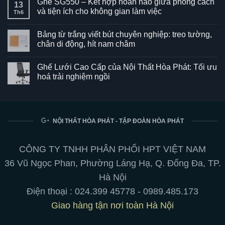
Ghế SG550 – Kết hợp hoàn hảo giữa phong cách
13
và tiện ích cho không gian làm việc
Th6
Không
có
Bảng từ trắng viết bút chuyên nghiệp: treo tường,
bình
luận
chân di động, hít nam châm
ở
Ghế
Không
SG550
có
Ghế Lưới Cao Cấp của Nội Thất Hòa Phát: Tối ưu
–
bình
Kết
luận
hoá trải nghiệm ngồi
hợp
ở
hoàn
Bảng
Không
hảo
từ
có
giữa
trắng
bình
phong
viết
luận
cách
bút
ở
và
chuyên
Ghế
NỘI THẤT HÒA PHÁT - TẬP ĐOÀN HÒA PHÁT
tiện
nghiệp:
Lưới
ích
treo
Cao
cho
tường,
Cấp
không
chân
của
CÔNG TY TNHH PHÂN PHỐI HPT VIỆT NAM
gian
di
Nội
làm
động,
Thất
36 Vũ Ngọc Phan, Phường Láng Hạ, Q. Đống Đa, TP.
việc
hít
Hòa
nam
Phát:
Hà Nội
châm
Tối
ưu
Điện thoại :
024.399 45778
-
0989.485.173
hoá
trải
Giao hàng tận nơi toàn Hà Nội
nghiệm
ngồi