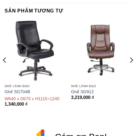
SẢN PHẨM TƯƠNG TỰ
GHẾ LÃNH ĐẠO
GHẾ LÃNH ĐẠO
Ghế SG704B
Ghế SG912
3,219,000
₫
W640 x D670 x H1115÷1240
1,340,000
₫