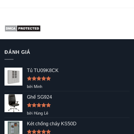
ĐÁNH GIÁ
Tủ TU09K8CK
Được xếp
bởi Minh
hạng
5
5
sao
Ghế SG924
Được xếp
bởi Hùng Lê
hạng
5
5
sao
Két chống cháy KS50D