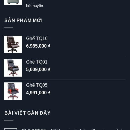
Được xếp
bởi huyền
hạng
5
5
sao
SẢN PHẨM MỚI
Ghế TQ16
6,985,000
₫
Ghế TQ01
5,609,000
₫
Ghế TQ05
4,991,000
₫
BÀI VIẾT GẦN ĐÂY