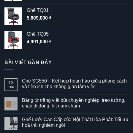
Ghế TQ01
5,609,000
₫
Ghế TQ05
4,991,000
₫
BÀI VIẾT GẦN ĐÂY
Ghế SG550 – Kết hợp hoàn hảo giữa phong cách
13
và tiện ích cho không gian làm việc
Th6
Không
có
Bảng từ trắng viết bút chuyên nghiệp: treo tường,
bình
luận
chân di động, hít nam châm
ở
Ghế
Không
SG550
có
Ghế Lưới Cao Cấp của Nội Thất Hòa Phát: Tối ưu
–
bình
Kết
luận
hoá trải nghiệm ngồi
hợp
ở
hoàn
Bảng
Không