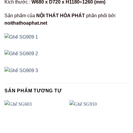
Kích thước :
W680 x D720 x H1180÷1260 (mm)
Sản phẩm của
NỘI THẤT HÒA PHÁT
phân phối bởi
noithathoaphat.net
SẢN PHẨM TƯƠNG TỰ