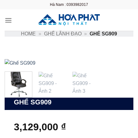
Bỏ
Hà Nam : 0393982017
qua
nội
dung
HOME
»
GHẾ LÃNH ĐẠO
»
GHẾ SG909
GHẾ SG909
3,129,000
₫