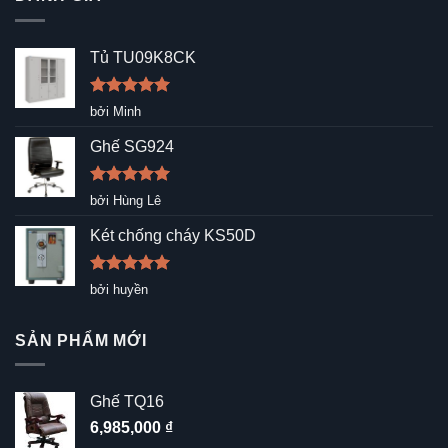
Tủ TU09K8CK
Được xếp
bởi Minh
hạng
5
5
sao
Ghế SG924
Được xếp
bởi Hùng Lê
hạng
5
5
sao
Két chống cháy KS50D
Được xếp
bởi huyền
hạng
5
5
sao
SẢN PHẨM MỚI
Ghế TQ16
6,985,000
₫