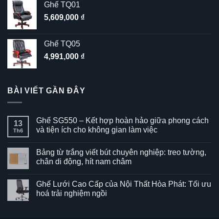
Ghế TQ01
5,609,000
₫
Ghế TQ05
4,991,000
₫
BÀI VIẾT GẦN ĐÂY
Ghế SG550 – Kết hợp hoàn hảo giữa phong cách
13
và tiện ích cho không gian làm việc
Th6
Không
có
Bảng từ trắng viết bút chuyên nghiệp: treo tường,
bình
luận
chân di động, hít nam châm
ở
Ghế
Không
SG550
có
Ghế Lưới Cao Cấp của Nội Thất Hòa Phát: Tối ưu
–
bình
Kết
luận
hoá trải nghiệm ngồi
hợp
ở
hoàn
Bảng
Không
hảo
từ
có
giữa
trắng
bình