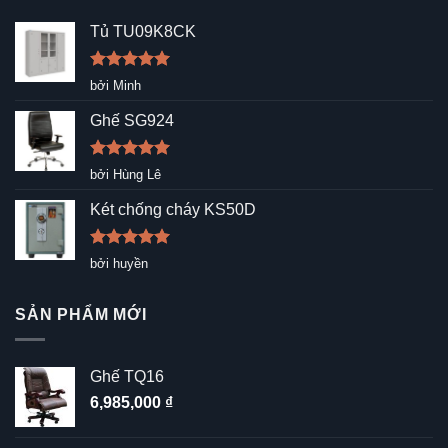
Tủ TU09K8CK
Được xếp
bởi Minh
hạng
5
5
sao
Ghế SG924
Được xếp
bởi Hùng Lê
hạng
5
5
sao
Két chống cháy KS50D
Được xếp
bởi huyền
hạng
5
5
sao
SẢN PHẨM MỚI
Ghế TQ16
6,985,000
₫