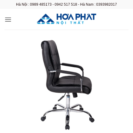
Bỏ
Hà Nội : 0989 485173 - 0942 517 518 - Hà Nam : 0393982017
qua
nội
dung