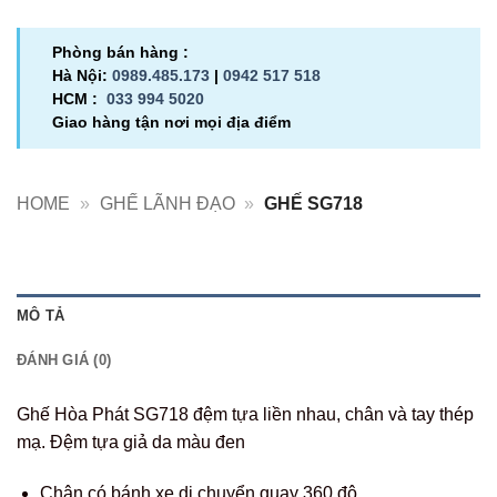
Phòng bán hàng :
Hà Nội:
0989.485.173
|
0942 517 518
HCM :
033 994 5020
Giao hàng tận nơi mọi địa điểm
HOME
»
GHẾ LÃNH ĐẠO
»
GHẾ SG718
MÔ TẢ
ĐÁNH GIÁ (0)
Ghế Hòa Phát SG718 đệm tựa liền nhau, chân và tay thép
mạ. Đệm tựa giả da màu đen
Chân có bánh xe di chuyển quay 360 độ