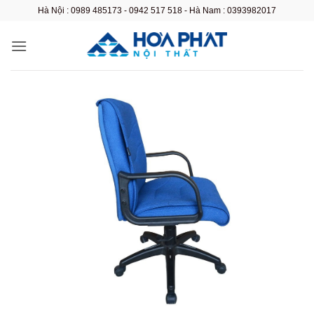
Bỏ
Hà Nội : 0989 485173 - 0942 517 518 - Hà Nam : 0393982017
qua
nội
dung