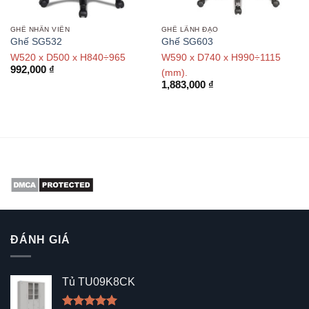
GHẾ NHÂN VIÊN
GHẾ LÃNH ĐẠO
Ghế SG532
Ghế SG603
W520 x D500 x H840÷965
W590 x D740 x H990÷1115
992,000
₫
(mm).
1,883,000
₫
ĐÁNH GIÁ
Tủ TU09K8CK