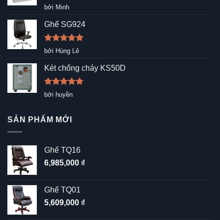
Được xếp
bởi Minh
hạng
5
5
sao
Ghế SG924
Được xếp
bởi Hùng Lê
hạng
5
5
sao
Két chống cháy KS50D
Được xếp
bởi huyền
hạng
5
5
sao
SẢN PHẨM MỚI
Ghế TQ16
6,985,000
₫
Ghế TQ01
5,609,000
₫