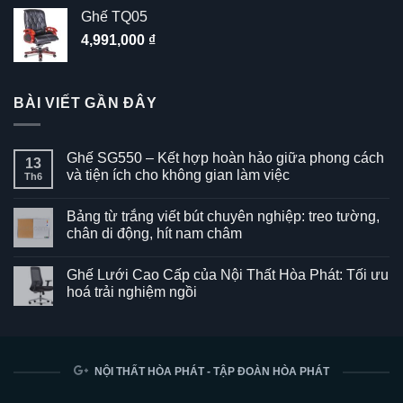
Ghế TQ05
4,991,000
₫
BÀI VIẾT GẦN ĐÂY
Ghế SG550 – Kết hợp hoàn hảo giữa phong cách
13
và tiện ích cho không gian làm việc
Th6
Không
có
Bảng từ trắng viết bút chuyên nghiệp: treo tường,
bình
luận
chân di động, hít nam châm
ở
Ghế
Không
SG550
có
Ghế Lưới Cao Cấp của Nội Thất Hòa Phát: Tối ưu
–
bình
Kết
luận
hoá trải nghiệm ngồi
hợp
ở
hoàn
Bảng
Không
hảo
từ
có
giữa
trắng
bình
phong
viết
luận
cách
bút
ở
và
chuyên
Ghế
NỘI THẤT HÒA PHÁT - TẬP ĐOÀN HÒA PHÁT
tiện
nghiệp:
Lưới
ích
treo
Cao