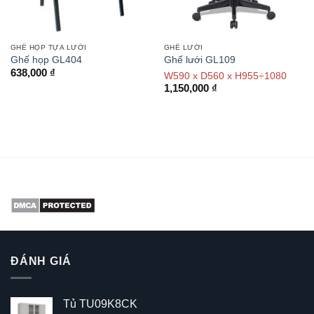
GHẾ HỌP TỰA LƯỚI
GHẾ LƯỚI
Ghế họp GL404
Ghế lưới GL109
638,000
₫
W590 x D560 x H955÷1080
1,150,000
₫
ĐÁNH GIÁ
Tủ TU09K8CK