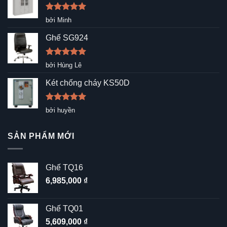
Được xếp
bởi Minh
hạng
5
5
sao
Ghế SG924
Được xếp
bởi Hùng Lê
hạng
5
5
sao
Két chống cháy KS50D
Được xếp
bởi huyền
hạng
5
5
sao
SẢN PHẨM MỚI
Ghế TQ16
6,985,000
₫
Ghế TQ01
5,609,000
₫