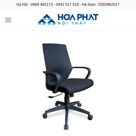
Bỏ
Hà Nội : 0989 485173 - 0942 517 518 - Hà Nam : 0393982017
qua
nội
dung