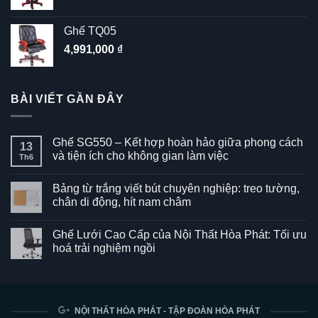
Ghế TQ05
4,991,000
₫
BÀI VIẾT GẦN ĐÂY
Ghế SG550 – Kết hợp hoàn hảo giữa phong cách
13
và tiện ích cho không gian làm việc
Th6
Không
có
Bảng từ trắng viết bút chuyên nghiệp: treo tường,
bình
luận
chân di động, hít nam châm
ở
Ghế
Không
SG550
có
Ghế Lưới Cao Cấp của Nội Thất Hòa Phát: Tối ưu
–
bình
Kết
luận
hoá trải nghiệm ngồi
hợp
ở
hoàn
Bảng
Không
hảo
từ
có
giữa
trắng
bình
phong
viết
luận
cách
bút
ở
và
chuyên
Ghế
NỘI THẤT HÒA PHÁT - TẬP ĐOÀN HÒA PHÁT
tiện
nghiệp:
Lưới