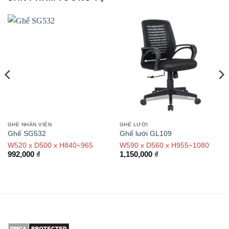
noithathoaphat.net
SẢN PHẨM TƯƠNG TỰ
GHẾ NHÂN VIÊN
GHẾ LƯỚI
Ghế SG532
Ghế lưới GL109
W520 x D500 x H840÷965
W590 x D560 x H955÷1080
992,000
₫
1,150,000
₫