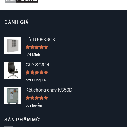
ĐÁNH GIÁ
Tủ TU09K8CK
Được xếp
bởi Minh
hạng
5
5
sao
Ghế SG924
Được xếp
bởi Hùng Lê
hạng
5
5
sao
Két chống cháy KS50D