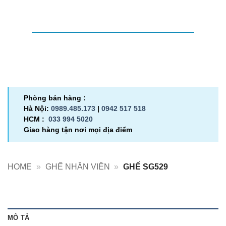
SKU:
SG529
Danh mục:
Ghế nhân viên
,
Ghế xoay Hòa Phát
Phòng bán hàng :
Hà Nội:
0989.485.173
|
0942 517 518
HCM :
033 994 5020
Giao hàng tận nơi mọi địa điểm
HOME
»
GHẾ NHÂN VIÊN
»
GHẾ SG529