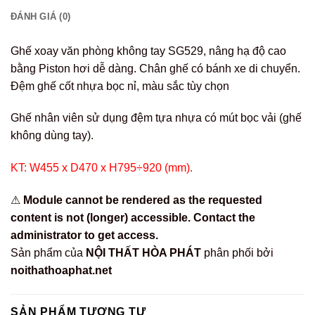
MÔ TẢ
ĐÁNH GIÁ (0)
Ghế xoay văn phòng không tay SG529, nâng hạ độ cao
bằng Piston hơi dễ dàng. Chân ghế có bánh xe di chuyển.
Đệm ghế cốt nhựa bọc nỉ, màu sắc tùy chọn
Ghế nhân viên sử dụng đệm tựa nhựa có mút bọc vải (ghế
không dùng tay).
KT: W455 x D470 x H795÷920 (mm).
⚠
Module cannot be rendered as the requested
content is not (longer) accessible. Contact the
administrator to get access.
Sản phẩm của
NỘI THẤT HÒA PHÁT
phân phối bởi