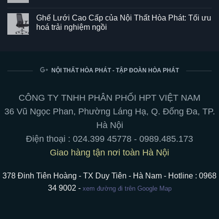
và tiện ích cho không gian làm việc
Th6
Không
có
Bảng từ trắng viết bút chuyên nghiệp: treo tường,
bình
luận
chân di động, hít nam châm
ở
Ghế
Không
SG550
có
Ghế Lưới Cao Cấp của Nội Thất Hòa Phát: Tối ưu
–
bình
Kết
luận
hoá trải nghiệm ngồi
hợp
ở
hoàn
Bảng
Không
hảo
từ
có
giữa
trắng
bình
phong
viết
luận
cách
bút
ở
và
chuyên
Ghế
NỘI THẤT HÒA PHÁT - TẬP ĐOÀN HÒA PHÁT
tiện
nghiệp:
Lưới
ích
treo
Cao
cho
tường,
Cấp
không
chân
của
CÔNG TY TNHH PHÂN PHỐI HPT VIỆT NAM
gian
di
Nội
làm
động,
Thất
36 Vũ Ngọc Phan, Phường Láng Hạ, Q. Đống Đa, TP.
việc
hít
Hòa
nam
Phát:
Hà Nội
châm
Tối
ưu
Điện thoại :
024.399 45778
-
0989.485.173
hoá
trải
Giao hàng tận nơi toàn Hà Nội
nghiệm
ngồi
378 Đinh Tiên Hoàng - TX Duy Tiên - Hà Nam - Hotline : 0968