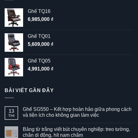
Được xếp
bởi huyền
hạng
5
5
sao
SẢN PHẨM MỚI
Ghế TQ16
6,985,000
₫
Ghế TQ01
5,609,000
₫
Ghế TQ05
4,991,000
₫
BÀI VIẾT GẦN ĐÂY
Ghế SG550 – Kết hợp hoàn hảo giữa phong cách
13