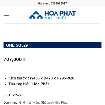
Bỏ
Hà Nam : 0393982017
qua
nội
dung
GHẾ SG529
707,000
₫
Kích thước :
W455 x D470 x H795÷920
Thương hiệu:
Hòa Phát