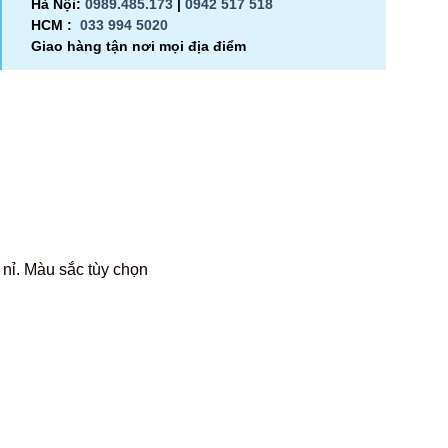
Hà Nội:
0989.485.173
|
0942 517 518
HCM :
033 994 5020
Giao hàng tận nơi mọi địa điểm
nỉ. Màu sắc tùy chọn