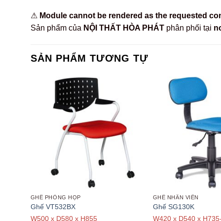
⚠
Module cannot be rendered as the requested conte
Sản phẩm của
NỘI THẤT HÒA PHÁT
phân phối tại
no
SẢN PHẨM TƯƠNG TỰ
GHẾ PHÒNG HỌP
GHẾ NHÂN VIÊN
Ghế VT532BX
Ghế SG130K
W500 x D580 x H855
W420 x D540 x H735