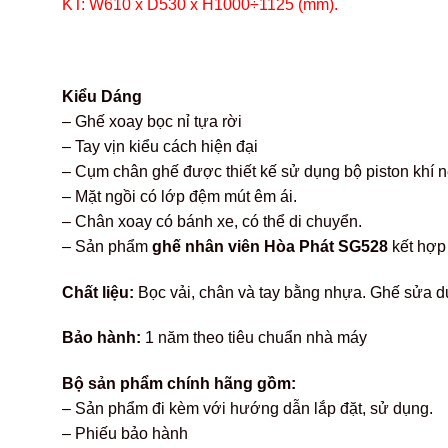
KT: W610 x D530 x H1000÷1125 (mm).
Kiểu Dáng
– Ghế xoay bọc nỉ tựa rời
– Tay vịn kiểu cách hiện đại
– Cụm chân ghế được thiết kế sử dụng bộ piston khí n
– Mặt ngồi có lớp đệm mút êm ái.
– Chân xoay có bánh xe, có thể di chuyển.
– Sản phẩm
ghế nhân viên Hòa Phát SG528
kết hợp
Chất liệu:
Bọc vải, chân và tay bằng nhựa. Ghế sửa dụ
Bảo hành:
1 năm theo tiêu chuẩn nhà máy
Bộ sản phẩm chính hãng gồm:
– Sản phẩm đi kèm với hướng dẫn lắp đặt, sử dụng.
– Phiếu bảo hành