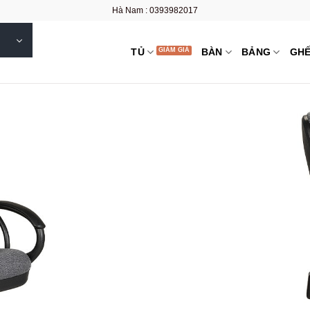
Hà Nam : 0393982017
TỦ
BÀN
BẢNG
GH