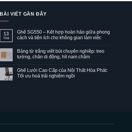
BÀI VIẾT GẦN ĐÂY
Ghế SG550 – Kết hợp hoàn hảo giữa phong
13
cách và tiện ích cho không gian làm việc
Th6
Không
có
Bảng từ trắng viết bút chuyên nghiệp: treo
bình
luận
tường, chân di động, hít nam châm
ở
Ghế
Không
SG550
có
Ghế Lưới Cao Cấp của Nội Thất Hòa Phát:
–
bình
Kết
luận
Tối ưu hoá trải nghiệm ngồi
hợp
ở
hoàn
Bảng
Không
hảo
từ
có
giữa
trắng
bình
phong
viết
luận
cách
bút
ở
và
chuyên
Ghế
tiện
nghiệp:
Lưới
ích
treo
Cao
cho
tường,
Cấp
không
chân
của
gian
di
Nội
làm
động,
Thất
việc
hít
Hòa
nam
Phát: