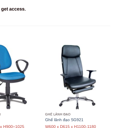
 get access.
N
GHẾ LÃNH ĐẠO
Ghế lãnh đạo SG921
 x H900÷1025
W600 x D615 x H1100-1180