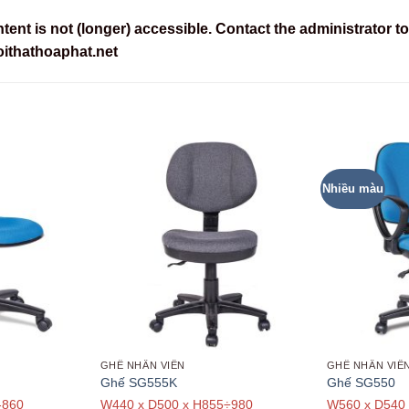
nt is not (longer) accessible. Contact the administrator to
ithathoaphat.net
Nhiều màu
GHẾ NHÂN VIÊN
GHẾ NHÂN VIÊ
Ghế SG555K
Ghế SG550
-860
W440 x D500 x H855÷980
W560 x D540