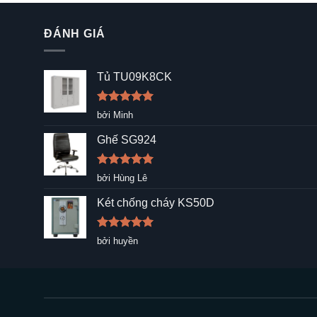
ĐÁNH GIÁ
Tủ TU09K8CK
Được xếp
bởi Minh
hạng
5
5
sao
Ghế SG924
Được xếp
bởi Hùng Lê
hạng
5
5
sao
Két chống cháy KS50D
Được xếp
bởi huyền
hạng
5
5
sao