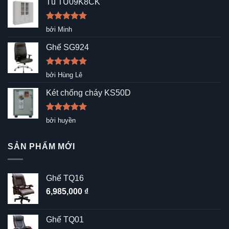
Tủ TU09K8CK
Được xếp
bởi Minh
hạng
5
5
sao
Ghế SG924
Được xếp
bởi Hùng Lê
hạng
5
5
sao
Két chống cháy KS50D
Được xếp
bởi huyền
hạng
5
5
sao
SẢN PHẨM MỚI
Ghế TQ16
6,985,000
₫
Ghế TQ01