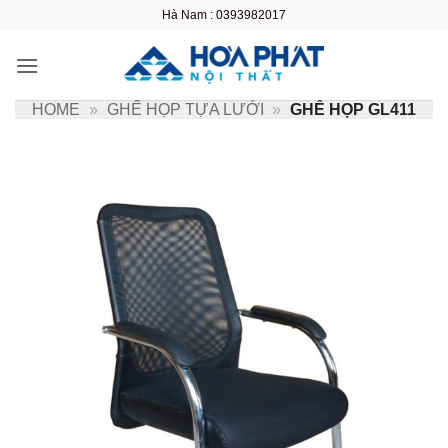
Bỏ
Hà Nam : 0393982017
qua
nội
dung
HOME
»
GHẾ HỌP TỰA LƯỚI
»
GHẾ HỌP GL411