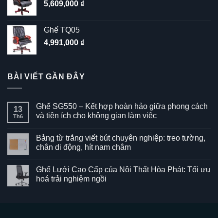
5,609,000
₫
Ghế TQ05
4,991,000
₫
BÀI VIẾT GẦN ĐÂY
Ghế SG550 – Kết hợp hoàn hảo giữa phong cách
13
và tiện ích cho không gian làm việc
Th6
Không
có
Bảng từ trắng viết bút chuyên nghiệp: treo tường,
bình
luận
chân di động, hít nam châm
ở
Ghế
Không
SG550
có
Ghế Lưới Cao Cấp của Nội Thất Hòa Phát: Tối ưu
–
bình
Kết
luận
hoá trải nghiệm ngồi
hợp
ở
hoàn
Bảng
Không
hảo
từ
có
giữa
trắng
bình
phong
viết
luận
cách
bút
ở