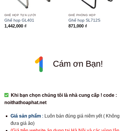
GHẾ HỌP TỰA LƯỚI
GHẾ PHÒNG HỌP
Ghế họp GL401
Ghế họp SL712S
1,442,000
₫
871,000
₫
Cám ơn Bạn!
Khi bạn chọn chúng tôi là nhà cung cấp ! code :
noithathoaphat.net
Giá sản phẩm
:
Luôn bán đúng giá niêm yết ( Không
đưa giá ảo)
(Giá trên website áp dụng tại Hà Nội và các vùng lân