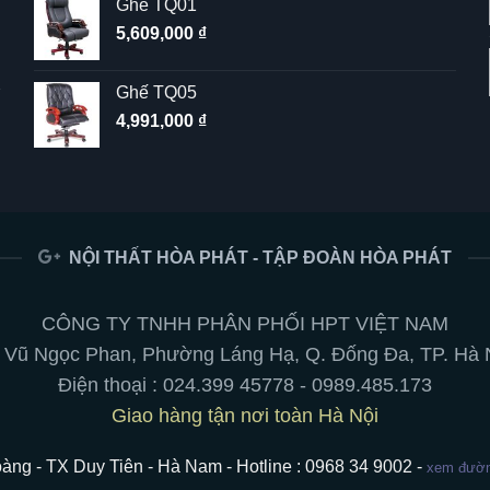
Ghế TQ01
5,609,000
₫
Ghế TQ05
4,991,000
₫
NỘI THẤT HÒA PHÁT - TẬP ĐOÀN HÒA PHÁT
CÔNG TY TNHH PHÂN PHỐI HPT VIỆT NAM
 Vũ Ngọc Phan, Phường Láng Hạ, Q. Đống Đa, TP. Hà 
Điện thoại :
024.399 45778
-
0989.485.173
Giao hàng tận nơi toàn Hà Nội
àng - TX Duy Tiên - Hà Nam - Hotline : 0968 34 9002 -
xem đường