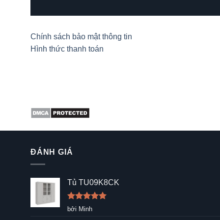
Chính sách bảo mật thông tin
Hình thức thanh toán
ĐÁNH GIÁ
Tủ TU09K8CK
Được xếp
bởi Minh
hạng
5
5