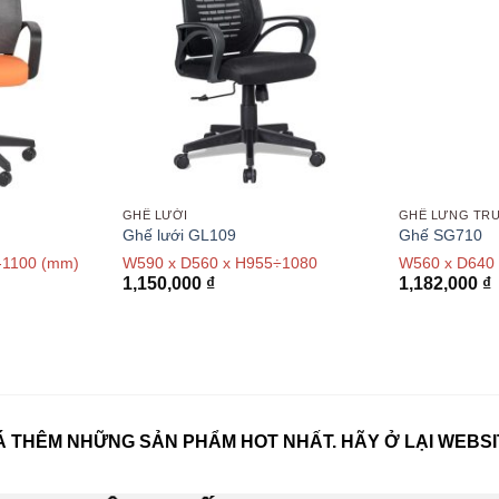
GHẾ LƯỚI
GHẾ LƯNG TR
Ghế lưới GL109
Ghế SG710
-1100 (mm)
W590 x D560 x H955÷1080
W560 x D640
1,150,000
₫
1,182,000
₫
 THÊM NHỮNG SẢN PHẨM HOT NHẤT. HÃY Ở LẠI WEBSI