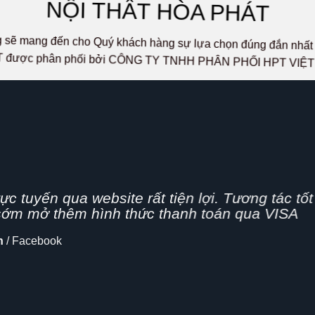
NỘI THẤT HÒA PHÁT
ọng sẽ mang đến cho Quý khách hàng sự lựa chọn đúng đắn n
 được phân phối bởi CÔNG TY TNHH PHÂN PHỐI HPT VIỆ
g nhanh,
n nghiệp, hình thức bán hàng Online đang dần 
 cập nhật thêm tính năng chia sẻ mạng xã hội
lo