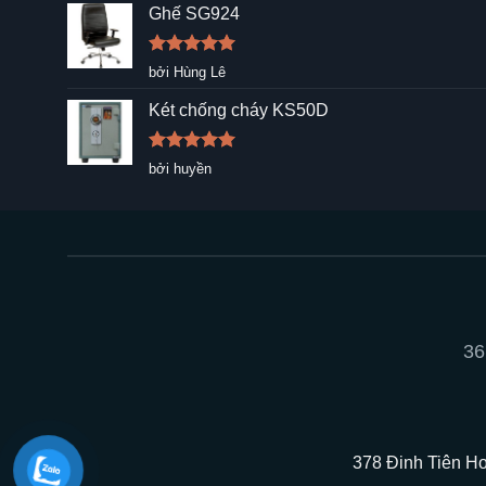
sao
Ghế SG924
Được xếp
bởi Hùng Lê
hạng
5
5
sao
Két chống cháy KS50D
Được xếp
bởi huyền
hạng
5
5
sao
36
378 Đinh Tiên Ho