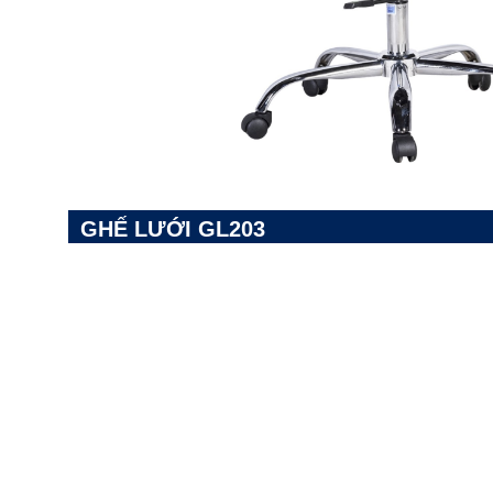
GHẾ LƯỚI GL203