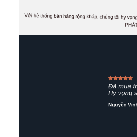
Với hệ thống bán hàng rộng khắp, chúng tôi hy v
PHÁT
Giao hàn
rất chuyê
Shop nên
Hải Yến
/
Za