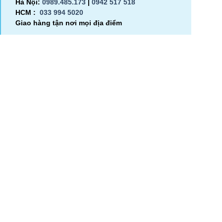
Hà Nội:
0989.485.173
|
0942 517 518
HCM :
033 994 5020
Giao hàng tận nơi mọi địa điểm