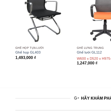
GHẾ HỌP TỰA LƯỚI
GHẾ LƯNG TRUNG
Ghế họp GL403
Ghế lưới GL112
1,493,000
₫
W600 x D520 x H975
Khoảng
1,247,000
₫
giá:
từ
1,540,000 ₫
đến
2,999,000 ₫
HÃY KHÁM PHÁ