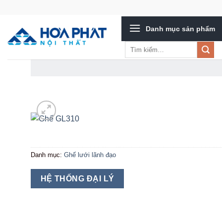
Bỏ
qua
Danh mục sản phẩm
nội
dung
Tìm
kiếm:
Danh mục:
Ghế lưới lãnh đạo
HỆ THỐNG ĐẠI LÝ