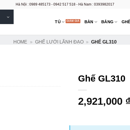
Hà Nội : 0989 485173 - 0942 517 518 - Hà Nam : 0393982017
TỦ
BÀN
BẢNG
GH
HOME
»
GHẾ LƯỚI LÃNH ĐẠO
»
GHẾ GL310
Ghế GL310
2,921,000