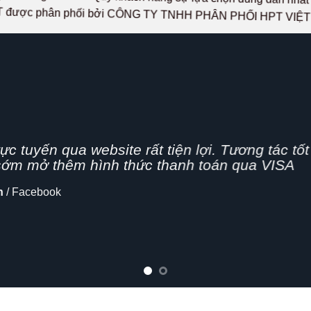
 được phân phối bởi CÔNG TY TNHH PHÂN PHỐI HPT VIỆ
g nhanh,
n nghiệp, hình thức bán hàng Online đang dần 
cập nhật thêm tính năng chia sẻ mạng xã hội
lo