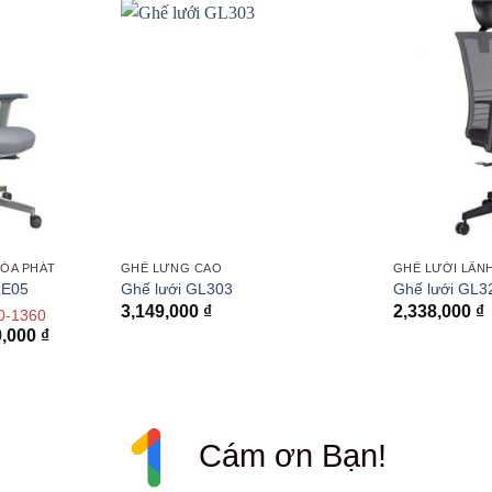
ÒA PHÁT
GHẾ LƯNG CAO
GHẾ LƯỚI LÃN
LE05
Ghế lưới GL303
Ghế lưới GL3
3,149,000
₫
2,338,000
₫
0-1360
Khoảng
0,000
₫
giá:
từ
2,999,000 ₫
đến
3,180,000 ₫
Cám ơn Bạn!