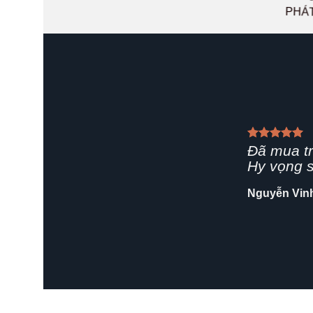
PHÁT
Giao hàn
rất chuyê
Shop nên 
Hải Yến
/
Za