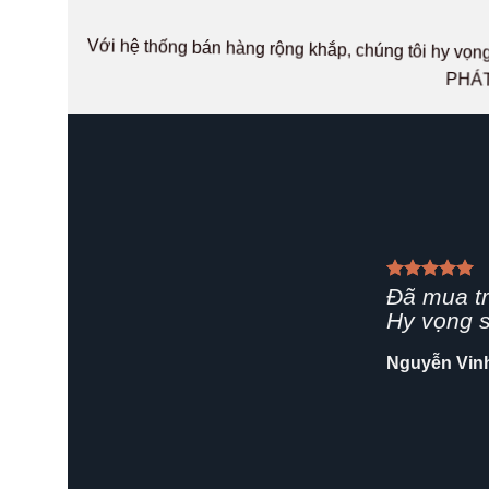
Với hệ thống bán hàng rộng khắp, chúng tôi hy v
PHÁT
Giao hàn
rất chuyê
Shop nên 
Hải Yến
/
Za