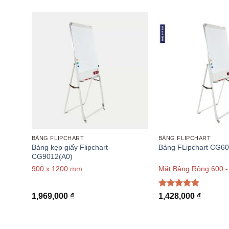
BẢNG FLIPCHART
BẢNG FLIPCHART
Bảng kẹp giấy Flipchart
Bảng FLipchart CG6
CG9012(A0)
900 x 1200 mm
Mặt Bảng Rộng 600 
Được xếp
1,969,000
₫
1,428,000
₫
hạng
5
5
sao