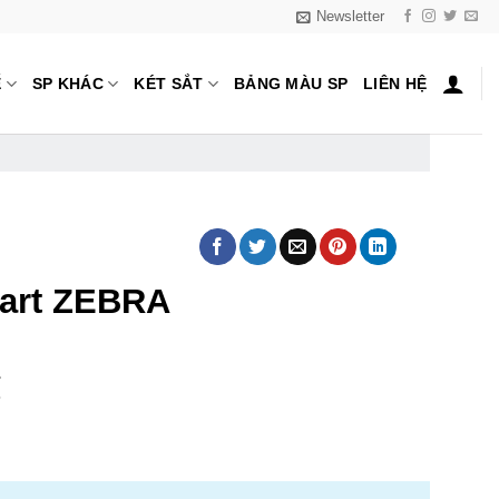
Newsletter
Ế
SP KHÁC
KÉT SẮT
BẢNG MÀU SP
LIÊN HỆ
A
hart ZEBRA
₫