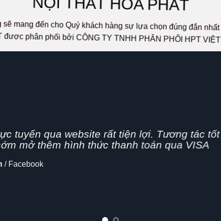
NỘI THẤT HÒA PHÁT
ọng sẽ mang đến cho Quý khách hàng sự lựa chọn đúng đắn n
 được phân phối bởi CÔNG TY TNHH PHÂN PHỐI HPT VIỆ
g nhanh,
n nghiệp, hình thức bán hàng Online đang dần 
cập nhật thêm tính năng chia sẻ mạng xã hội
lo