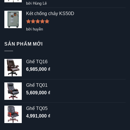
Được xếp
bởi Hùng Lê
hạng
5
5
sao
Két chống cháy KS50D
Được xếp
bởi huyền
hạng
5
5
sao
SẢN PHẨM MỚI
Ghế TQ16
6,985,000
₫
Ghế TQ01
5,609,000
₫
Ghế TQ05
4,991,000
₫