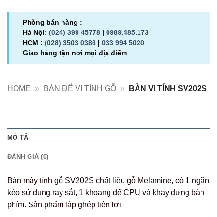
Phòng bán hàng :
Hà Nội:
(024) 399 45778
|
0989.485.173
HCM :
(028) 3503 0386
|
033 994 5020
Giao hàng tận nơi mọi địa điểm
HOME
»
BÀN ĐỂ VI TÍNH GỖ
»
BÀN VI TÍNH SV202S
MÔ TẢ
ĐÁNH GIÁ (0)
Bàn máy tính gỗ SV202S chất liệu gỗ Melamine, có 1 ngăn
kéo sử dụng ray sắt, 1 khoang để CPU và khay đựng bàn
phím. Sản phẩm lắp ghép tiện lợi