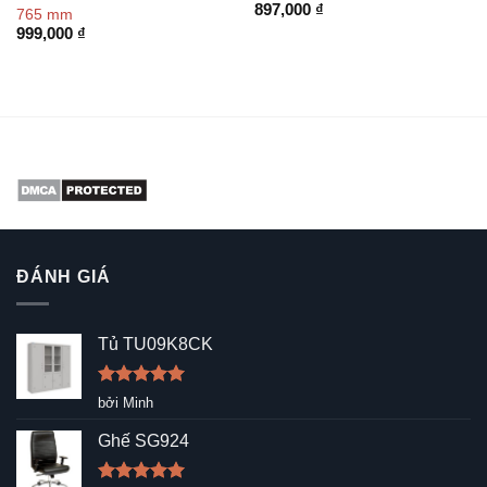
897,000
₫
765 mm
999,000
₫
ĐÁNH GIÁ
Tủ TU09K8CK
Được xếp
bởi Minh
hạng
5
5
sao
Ghế SG924