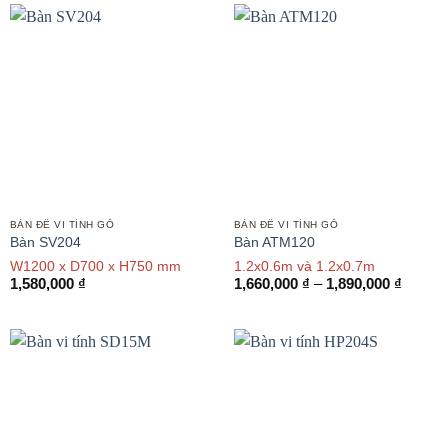
đến
1,480,000 ₫
BÀN ĐỂ VI TÍNH GỖ
BÀN ĐỂ VI TÍNH GỖ
Bàn SV204
Bàn ATM120
W1200 x D700 x H750 mm
1.2x0.6m và 1.2x0.7m
Khoản
1,580,000
₫
1,660,000
₫
–
1,890,000
₫
giá:
từ
1,660,
đến
1,890,