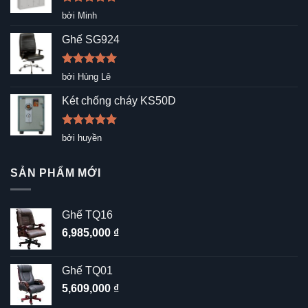
Được xếp
bởi Minh
hạng
5
5
sao
Ghế SG924
Được xếp
bởi Hùng Lê
hạng
5
5
sao
Két chống cháy KS50D
Được xếp
bởi huyền
hạng
5
5
sao
SẢN PHẨM MỚI
Ghế TQ16
6,985,000
₫
Ghế TQ01
5,609,000
₫