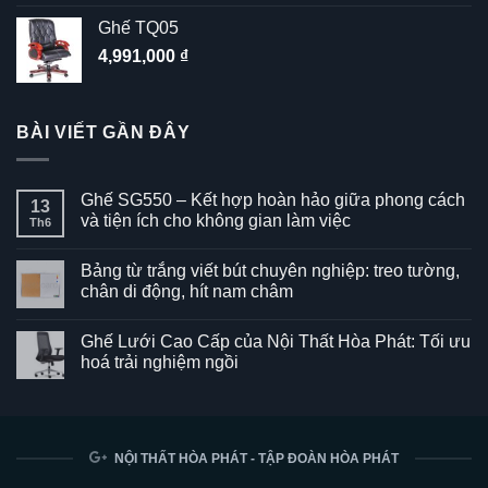
Ghế TQ05
4,991,000
₫
BÀI VIẾT GẦN ĐÂY
Ghế SG550 – Kết hợp hoàn hảo giữa phong cách
13
và tiện ích cho không gian làm việc
Th6
Không
có
Bảng từ trắng viết bút chuyên nghiệp: treo tường,
bình
luận
chân di động, hít nam châm
ở
Ghế
Không
SG550
có
Ghế Lưới Cao Cấp của Nội Thất Hòa Phát: Tối ưu
–
bình
Kết
luận
hoá trải nghiệm ngồi
hợp
ở
hoàn
Bảng
Không
hảo
từ
có
giữa
trắng
bình
phong
viết
luận
cách
bút
ở
và
chuyên
Ghế
NỘI THẤT HÒA PHÁT - TẬP ĐOÀN HÒA PHÁT
tiện
nghiệp:
Lưới
ích
treo
Cao