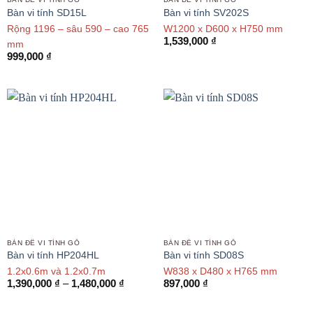
Bàn vi tính SD15L
Bàn vi tính SV202S
Rộng 1196 – sâu 590 – cao 765
W1200 x D600 x H750 mm
1,539,000
₫
mm
999,000
₫
BÀN ĐỂ VI TÍNH GỖ
BÀN ĐỂ VI TÍNH GỖ
Bàn vi tính HP204HL
Bàn vi tính SD08S
1.2x0.6m và 1.2x0.7m
W838 x D480 x H765 mm
Khoảng
1,390,000
₫
–
1,480,000
₫
897,000
₫
giá:
từ
1,390,000 ₫