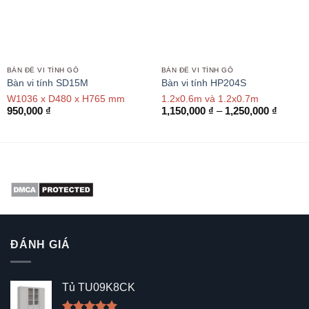
BÀN ĐỂ VI TÍNH GỖ
BÀN ĐỂ VI TÍNH GỖ
Bàn vi tính SD15M
Bàn vi tính HP204S
W1036 x D480 x H765 mm
1.2x0.6m và 1.2x0.7m
Khoản
950,000
₫
1,150,000
₫
–
1,250,000
₫
giá:
từ
1,150,
đến
1,250,
ĐÁNH GIÁ
Tủ TU09K8CK