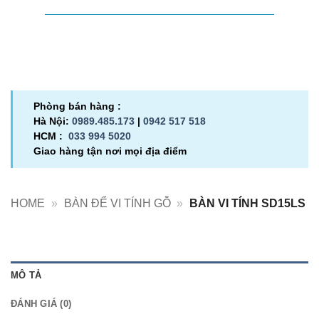
Phòng bán hàng :
Hà Nội:
0989.485.173
|
0942 517 518
HCM :
033 994 5020
Giao hàng tận nơi mọi địa điểm
HOME
»
BÀN ĐỂ VI TÍNH GỖ
»
BÀN VI TÍNH SD15LS
MÔ TẢ
ĐÁNH GIÁ (0)