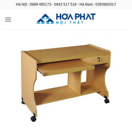
Bỏ
Hà Nội : 0989 485173 - 0942 517 518 - Hà Nam : 0393982017
qua
nội
dung