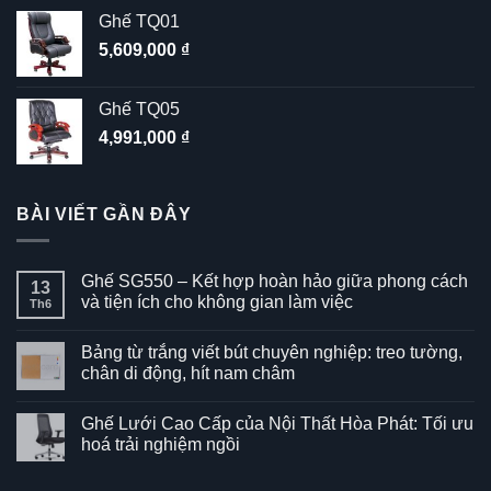
Ghế TQ01
5,609,000
₫
Ghế TQ05
4,991,000
₫
BÀI VIẾT GẦN ĐÂY
Ghế SG550 – Kết hợp hoàn hảo giữa phong cách
13
và tiện ích cho không gian làm việc
Th6
Không
có
Bảng từ trắng viết bút chuyên nghiệp: treo tường,
bình
luận
chân di động, hít nam châm
ở
Ghế
Không
SG550
có
Ghế Lưới Cao Cấp của Nội Thất Hòa Phát: Tối ưu
–
bình
Kết
luận
hoá trải nghiệm ngồi
hợp
ở
hoàn
Bảng
Không
hảo
từ
có