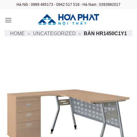
Bỏ
Hà Nội : 0989 485173 - 0942 517 518 - Hà Nam : 0393982017
qua
nội
dung
HOME
»
UNCATEGORIZED
»
BÀN HR1450C1Y1