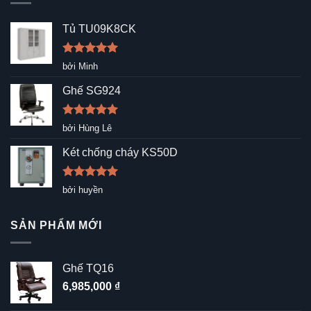
Tủ TU09K8CK
Được xếp
bởi Minh
hạng
5
5
sao
Ghế SG924
Được xếp
bởi Hùng Lê
hạng
5
5
sao
Két chống cháy KS50D
Được xếp
bởi huyền
hạng
5
5
sao
SẢN PHẨM MỚI
Ghế TQ16
6,985,000
₫