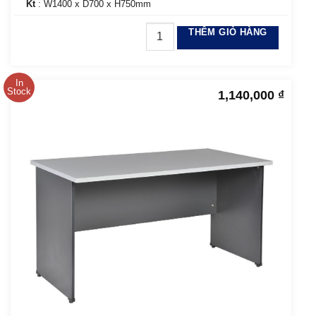
Kt
: W1400 x D700 x H750mm
THÊM GIỎ HÀNG
In
Stock
1,140,000
₫