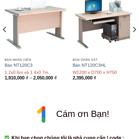
BÀN NHÂN VIÊN
BÀN CHÂN SẮT
Bàn NT120C3
Bàn NT120C3HL
1.2x0.6m và 1.4x0.7m
W1200 x D700 x H750
Khoảng
1,910,000
₫
–
2,050,000
₫
2,395,000
₫
giá:
từ
1,910,000 ₫
đến
2,050,000 ₫
Cám ơn Bạn!
Khi bạn chọn chúng tôi là nhà cung cấp ! code :