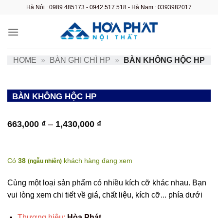
Bỏ
Hà Nội : 0989 485173 - 0942 517 518 - Hà Nam : 0393982017
qua
nội
dung
HOME
»
BÀN GHI CHÌ HP
»
BÀN KHÔNG HỘC HP
BÀN KHÔNG HỘC HP
Khoảng
663,000
₫
–
1,430,000
₫
giá:
từ
663,000 ₫
đến
Có
38
khách hàng đang xem
(
ngẫu nhiên
)
1,430,000 ₫
Cùng một loại sản phẩm có nhiều kích cỡ khác nhau. Bạn
vui lòng xem chi tiết về giá, chất liệu, kích cỡ... phía dưới
Thương hiệu:
Hòa Phát