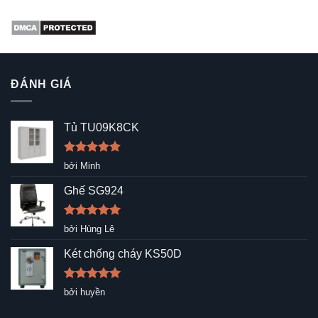
ĐÁNH GIÁ
Tủ TU09K8CK
Được xếp
bởi Minh
hạng
5
5
sao
Ghế SG924
Được xếp
bởi Hùng Lê
hạng
5
5
sao
Két chống cháy KS50D
Được xếp
bởi huyền
hạng
5
5
sao