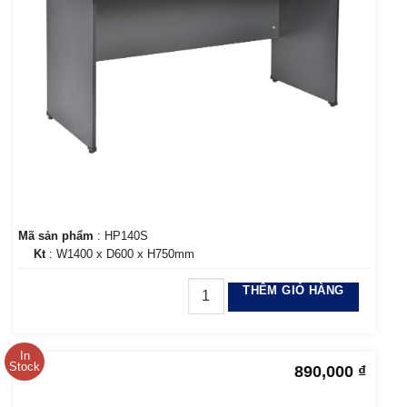
Mã sản phẩm
: HP140S
Kt
: W1400 x D600 x H750mm
THÊM GIỎ HÀNG
In
Stock
890,000
₫