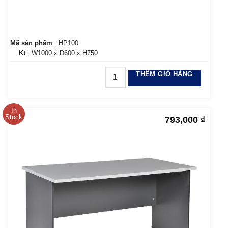
Mã sản phẩm
: HP100
Kt
: W1000 x D600 x H750
THÊM GIỎ HÀNG
In
Stock
793,000
₫