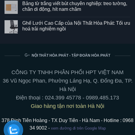
Bảng từ trắng viết bút chuyên nghiệp: treo tường,
bình
luận
chân di động, hít nam châm
ở
Ghế
Không
SG550
có
Ghế Lưới Cao Cấp của Nội Thất Hòa Phát: Tối ưu
–
bình
Kết
luận
hoá trải nghiệm ngồi
hợp
ở
hoàn
Bảng
Không
hảo
từ
có
giữa
trắng
bình
phong
viết
luận
cách
bút
ở
và
chuyên
Ghế
NỘI THẤT HÒA PHÁT - TẬP ĐOÀN HÒA PHÁT
tiện
nghiệp:
Lưới
ích
treo
Cao
cho
tường,
Cấp
không
chân
của
CÔNG TY TNHH PHÂN PHỐI HPT VIỆT NAM
gian
di
Nội
làm
động,
Thất
36 Vũ Ngọc Phan, Phường Láng Hạ, Q. Đống Đa, TP.
việc
hít
Hòa
nam
Phát:
Hà Nội
châm
Tối
ưu
Điện thoại :
024.399 45778
-
0989.485.173
hoá
trải
Giao hàng tận nơi toàn Hà Nội
nghiệm
ngồi
378 Đinh Tiên Hoàng - TX Duy Tiên - Hà Nam - Hotline : 0968
34 9002 -
xem đường đi trên Google Map