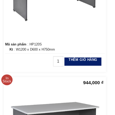
Mã sản phẩm
: HP120S
Kt
: W1200 x D600 x H750mm
THÊM GIỎ HÀNG
In
Stock
944,000
₫