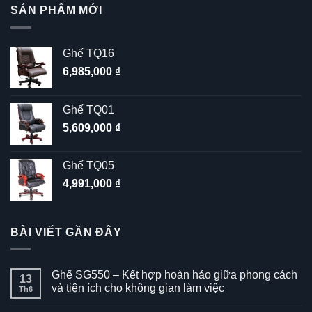
SẢN PHẨM MỚI
Ghế TQ16
6,985,000
₫
Ghế TQ01
5,609,000
₫
Ghế TQ05
4,991,000
₫
BÀI VIẾT GẦN ĐÂY
Ghế SG550 – Kết hợp hoàn hảo giữa phong cách
13
và tiện ích cho không gian làm việc
Th6
Không
có