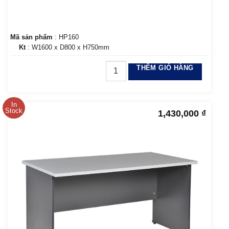
Mã sản phẩm
: HP160
Kt
: W1600 x D800 x H750mm
THÊM GIỎ HÀNG
In
Stock
1,430,000
₫