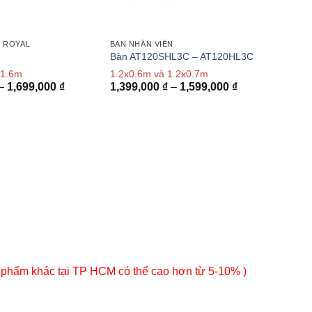
N ROYAL
BÀN NHÂN VIÊN
Bàn AT120SHL3C – AT120HL3C
 1.6m
1.2x0.6m và 1.2x0.7m
Khoảng
Khoảng
–
1,699,000
₫
1,399,000
₫
–
1,599,000
₫
giá:
giá:
từ
từ
1,250,000 ₫
1,399,000 ₫
đến
đến
1,699,000 ₫
1,599,000 ₫
 phẩm khác tại TP HCM có thể cao hơn từ 5-10% )