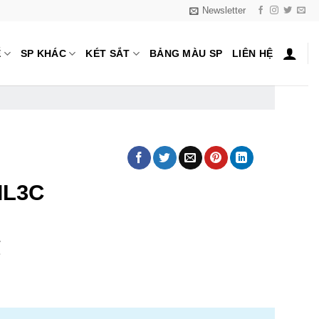
Newsletter
Ế
SP KHÁC
KÉT SẮT
BẢNG MÀU SP
LIÊN HỆ
HL3C
₫