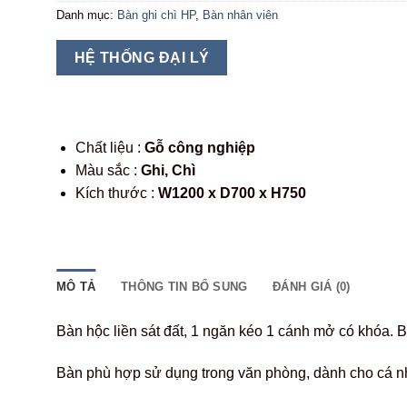
Danh mục:
Bàn ghi chì HP
,
Bàn nhân viên
HỆ THỐNG ĐẠI LÝ
Chất liệu :
Gỗ công nghiệp
Màu sắc :
Ghi, Chì
Kích thước :
W1200 x D700 x H750
MÔ TẢ
THÔNG TIN BỔ SUNG
ĐÁNH GIÁ (0)
Bàn hộc liền sát đất, 1 ngăn kéo 1 cánh mở có khóa.
Bàn phù hợp sử dụng trong văn phòng, dành cho cá nhâ