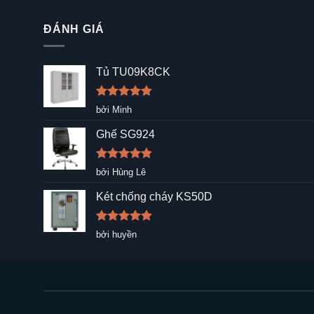
ĐÁNH GIÁ
Tủ TU09K8CK
Được xếp
bởi Minh
hạng
5
5
sao
Ghế SG924
Được xếp
bởi Hùng Lê
hạng
5
5
sao
Két chống cháy KS50D
Được xếp
bởi huyền
hạng
5
5
sao