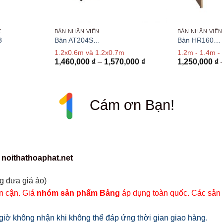
E
BÀN NHÂN VIÊN
BÀN NHÂN VIÊ
3
Bàn AT204S…
Bàn HR160…
1.2x0.6m và 1.2x0.7m
1.2m - 1.4m -
Khoảng
1,460,000
₫
–
1,570,000
₫
1,250,000
₫
giá:
từ
1,460,000 ₫
đến
1,570,000 ₫
Cám ơn Bạn!
 noithathoaphat.net
g đưa giá ảo)
ân cận. Giá
nhóm sản phẩm Bảng
áp dụng toàn quốc. Các sản
iờ không nhận khi không thể đáp ứng thời gian giao hàng.