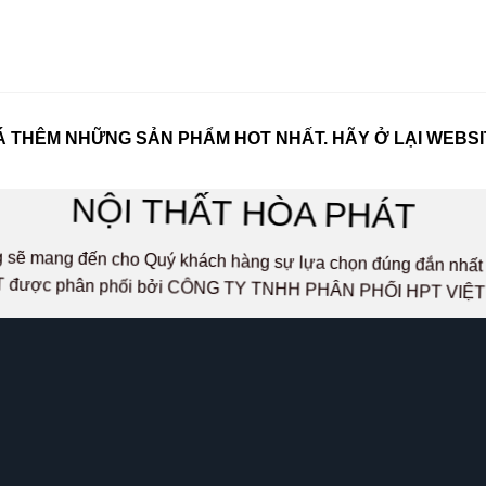
 THÊM NHỮNG SẢN PHẨM HOT NHẤT. HÃY Ở LẠI WEBSI
NỘI THẤT HÒA PHÁT
ọng sẽ mang đến cho Quý khách hàng sự lựa chọn đúng đắn n
 được phân phối bởi CÔNG TY TNHH PHÂN PHỐI HPT VIỆ