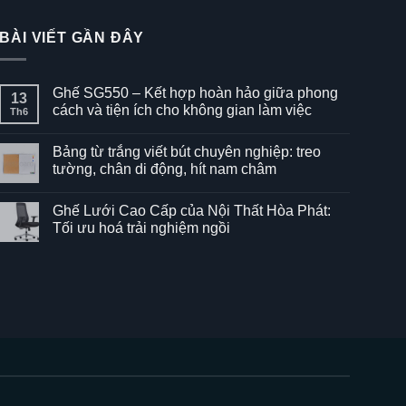
BÀI VIẾT GẦN ĐÂY
Ghế SG550 – Kết hợp hoàn hảo giữa phong
13
cách và tiện ích cho không gian làm việc
Th6
Không
có
Bảng từ trắng viết bút chuyên nghiệp: treo
bình
luận
tường, chân di động, hít nam châm
ở
Ghế
Không
SG550
có
Ghế Lưới Cao Cấp của Nội Thất Hòa Phát:
–
bình
Kết
luận
Tối ưu hoá trải nghiệm ngồi
hợp
ở
hoàn
Bảng
Không
hảo
từ
có
giữa
trắng
bình
phong
viết
luận
cách
bút
ở
và
chuyên
Ghế
tiện
nghiệp:
Lưới
ích
treo
Cao
cho
tường,
Cấp
không
chân
của
gian
di
Nội
làm
động,
Thất
việc
hít
Hòa
nam
Phát: