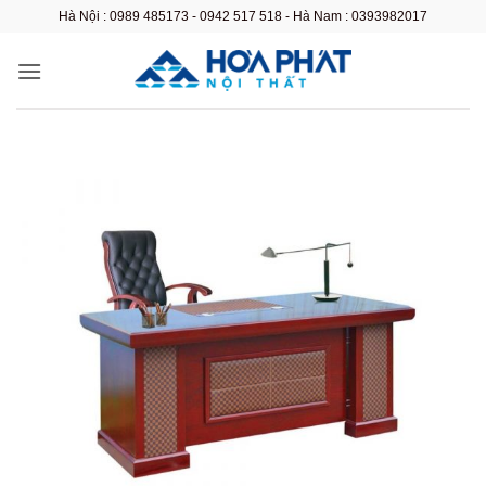
Bỏ
Hà Nội : 0989 485173 - 0942 517 518 - Hà Nam : 0393982017
qua
nội
dung