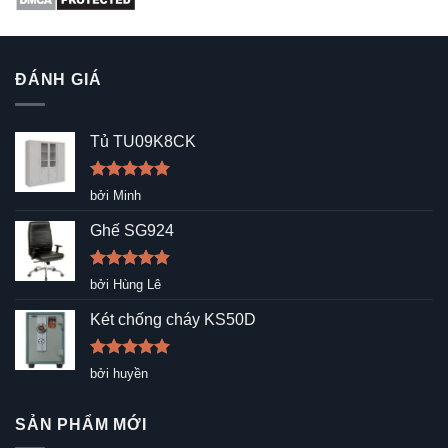
ĐÁNH GIÁ
Tủ TU09K8CK
Được xếp
bởi Minh
hạng
5
5
sao
Ghế SG924
Được xếp
bởi Hùng Lê
hạng
5
5
sao
Két chống cháy KS50D
Được xếp
bởi huyền
hạng
5
5
sao
SẢN PHẨM MỚI