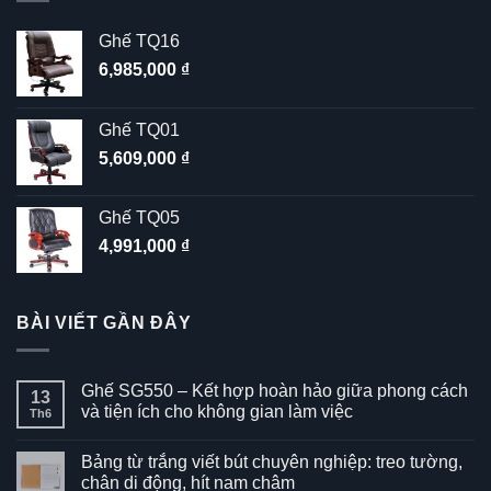
Ghế TQ16
6,985,000
₫
Ghế TQ01
5,609,000
₫
Ghế TQ05
4,991,000
₫
BÀI VIẾT GẦN ĐÂY
Ghế SG550 – Kết hợp hoàn hảo giữa phong cách
13
và tiện ích cho không gian làm việc
Th6
Không
có
Bảng từ trắng viết bút chuyên nghiệp: treo tường,
bình
luận
chân di động, hít nam châm
ở