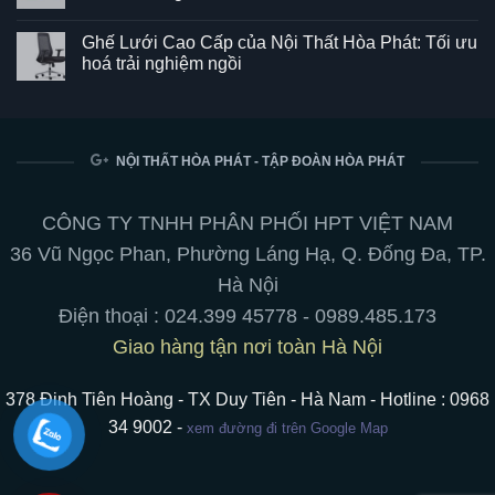
Ghế
Không
SG550
có
Ghế Lưới Cao Cấp của Nội Thất Hòa Phát: Tối ưu
–
bình
Kết
luận
hoá trải nghiệm ngồi
hợp
ở
hoàn
Bảng
Không
hảo
từ
có
giữa
trắng
bình
phong
viết
luận
cách
bút
ở
và
chuyên
Ghế
NỘI THẤT HÒA PHÁT - TẬP ĐOÀN HÒA PHÁT
tiện
nghiệp:
Lưới
ích
treo
Cao
cho
tường,
Cấp
không
chân
của
CÔNG TY TNHH PHÂN PHỐI HPT VIỆT NAM
gian
di
Nội
làm
động,
Thất
36 Vũ Ngọc Phan, Phường Láng Hạ, Q. Đống Đa, TP.
việc
hít
Hòa
nam
Phát:
Hà Nội
châm
Tối
ưu
Điện thoại :
024.399 45778
-
0989.485.173
hoá
trải
Giao hàng tận nơi toàn Hà Nội
nghiệm
ngồi
378 Đinh Tiên Hoàng - TX Duy Tiên - Hà Nam - Hotline : 0968
34 9002 -
xem đường đi trên Google Map