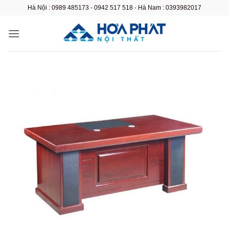
Bỏ
Hà Nội : 0989 485173 - 0942 517 518 - Hà Nam : 0393982017
qua
nội
dung