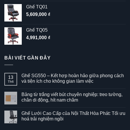
Ghế TQ01
5,609,000
₫
Ghế TQ05
4,991,000
₫
BÀI VIẾT GẦN ĐÂY
Ghế SG550 – Kết hợp hoàn hảo giữa phong cách
13
và tiện ích cho không gian làm việc
Th6
Không
có
Bảng từ trắng viết bút chuyên nghiệp: treo tường,
bình
luận
chân di động, hít nam châm
ở
Ghế
Không
SG550
có
Ghế Lưới Cao Cấp của Nội Thất Hòa Phát: Tối ưu
–
bình
Kết
luận
hoá trải nghiệm ngồi
hợp
ở
hoàn
Bảng
Không
hảo
từ
có