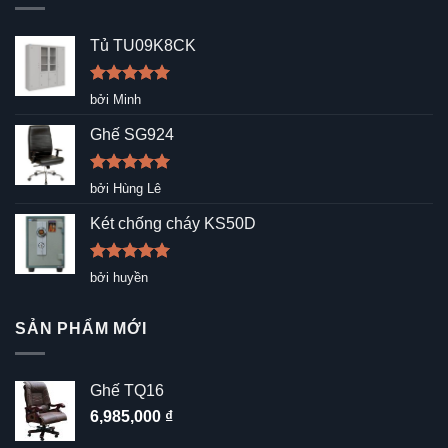
Tủ TU09K8CK
Được xếp
bởi Minh
hạng
5
5
sao
Ghế SG924
Được xếp
bởi Hùng Lê
hạng
5
5
sao
Két chống cháy KS50D
Được xếp
bởi huyền
hạng
5
5
sao
SẢN PHẨM MỚI
Ghế TQ16
6,985,000
₫