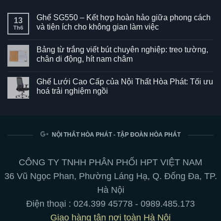
Ghế SG550 – Kết hợp hoàn hảo giữa phong cách
13
và tiện ích cho không gian làm việc
Th6
Không
có
Bảng từ trắng viết bút chuyên nghiệp: treo tường,
bình
luận
chân di động, hít nam châm
ở
Ghế
Không
SG550
có
Ghế Lưới Cao Cấp của Nội Thất Hòa Phát: Tối ưu
–
bình
Kết
luận
hoá trải nghiệm ngồi
hợp
ở
hoàn
Bảng
Không
hảo
từ
có
giữa
trắng
bình
phong
viết
luận
cách
bút
ở
và
chuyên
Ghế
NỘI THẤT HÒA PHÁT - TẬP ĐOÀN HÒA PHÁT
tiện
nghiệp:
Lưới
ích
treo
Cao
cho
tường,
Cấp
không
chân
của
CÔNG TY TNHH PHÂN PHỐI HPT VIỆT NAM
gian
di
Nội
làm
động,
Thất
36 Vũ Ngọc Phan, Phường Láng Hạ, Q. Đống Đa, TP.
việc
hít
Hòa
nam
Phát:
Hà Nội
châm
Tối
ưu
Điện thoại :
024.399 45778
-
0989.485.173
hoá
trải
Giao hàng tận nơi toàn Hà Nội
nghiệm