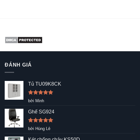
ĐÁNH GIÁ
Tủ TU09K8CK
Được xếp
bởi Minh
hạng
5
5
sao
Ghế SG924
Được xếp
bởi Hùng Lê
hạng
5
5
sao
Két chống cháy KS50D