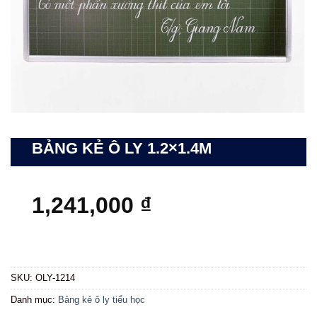
BẢNG KẺ Ô LY 1.2×1.4M
1,241,000
₫
SKU:
OLY-1214
Danh mục:
Bảng kẻ ô ly tiểu học