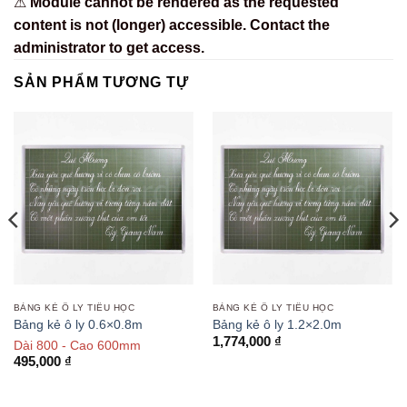
⚠
Module cannot be rendered as the requested
content is not (longer) accessible. Contact the
administrator to get access.
SẢN PHẨM TƯƠNG TỰ
BẢNG KẺ Ô LY TIỂU HỌC
BẢNG KẺ Ô LY TIỂU HỌC
Bảng kẻ ô ly 0.6×0.8m
Bảng kẻ ô ly 1.2×2.0m
1,774,000
₫
Dài 800 - Cao 600mm
495,000
₫