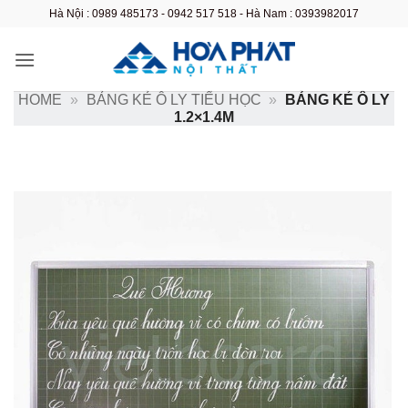
Bỏ
Hà Nội : 0989 485173 - 0942 517 518 - Hà Nam : 0393982017
qua
nội
dung
HOME
»
BẢNG KẺ Ô LY TIỂU HỌC
»
BẢNG KẺ Ô LY
1.2×1.4M