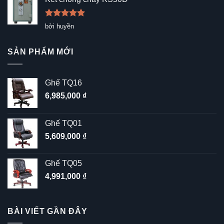
Được xếp
bởi huyền
hạng
5
5
sao
SẢN PHẨM MỚI
Ghế TQ16
6,985,000
₫
Ghế TQ01
5,609,000
₫
Ghế TQ05
4,991,000
₫
BÀI VIẾT GẦN ĐÂY