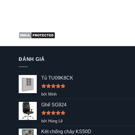
ĐÁNH GIÁ
Tủ TU09K8CK
Được xếp
bởi Minh
hạng
5
5
sao
Ghế SG924
Được xếp
bởi Hùng Lê
hạng
5
5
sao
Két chống cháy KS50D