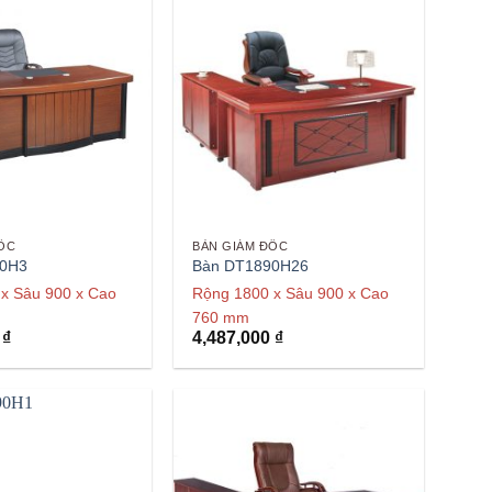
ỐC
BÀN GIÁM ĐỐC
90H3
Bàn DT1890H26
x Sâu 900 x Cao
Rộng 1800 x Sâu 900 x Cao
760 mm
0
₫
4,487,000
₫