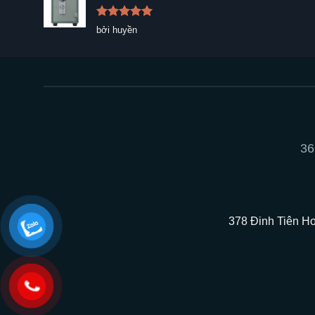
Được xếp
bởi huyền
hạng
5
5
sao
36
378 Đinh Tiên Ho