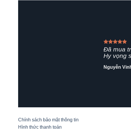
Giao hàn
rất chuyê
Shop nên 
Hải Yến
/
Za
Chính sách bảo mật thông tin
Hình thức thanh toán