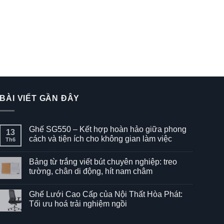
BÀI VIẾT GẦN ĐÂY
Ghế SG550 – Kết hợp hoàn hảo giữa phong
13
cách và tiện ích cho không gian làm việc
Th6
Không
có
Bảng từ trắng viết bút chuyên nghiệp: treo
bình
luận
tường, chân di động, hít nam châm
ở
Ghế
Không
SG550
có
Ghế Lưới Cao Cấp của Nội Thất Hòa Phát:
–
bình
Kết
luận
Tối ưu hoá trải nghiệm ngồi
hợp
ở
hoàn
Bảng
Không
hảo
từ
có