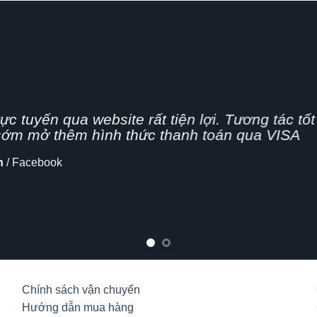
g nhanh,
n nghiệp, hình thức bán hàng Online đang dần 
cập nhật thêm tính năng chia sẻ mạng xã hội
lo
Chính sách vận chuyển
Hướng dẫn mua hàng