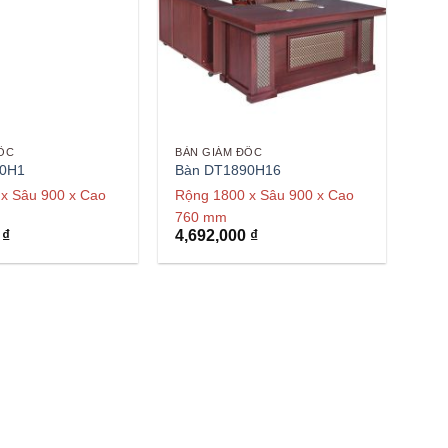
ỐC
BÀN GIÁM ĐỐC
90H1
Bàn DT1890H16
x Sâu 900 x Cao
Rộng 1800 x Sâu 900 x Cao
760 mm
0
₫
4,692,000
₫