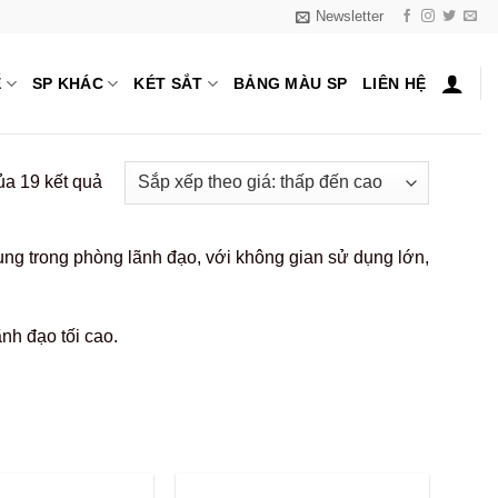
Newsletter
Ế
SP KHÁC
KÉT SẮT
BẢNG MÀU SP
LIÊN HỆ
Đã
ủa 19 kết quả
sắp
xếp
ng trong phòng lãnh đạo, với không gian sử dụng lớn,
theo
giá:
thấp
nh đạo tối cao.
đến
cao