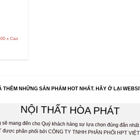
900 x Cao
 THÊM NHỮNG SẢN PHẨM HOT NHẤT. HÃY Ở LẠI WEBSI
NỘI THẤT HÒA PHÁT
ọng sẽ mang đến cho Quý khách hàng sự lựa chọn đúng đắn n
 được phân phối bởi CÔNG TY TNHH PHÂN PHỐI HPT VIỆ