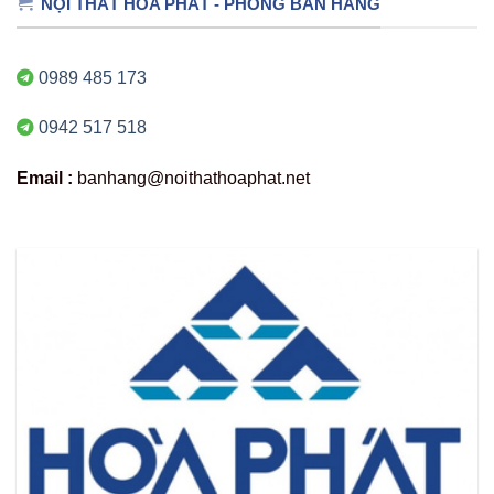
NỘI THẤT HÒA PHÁT - PHÒNG BÁN HÀNG
0989 485 173
0942 517 518
Email :
banhang@noithathoaphat.net