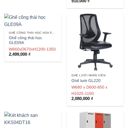
Được xếp
910,000
₫
hạng
5
5
sao
GHẾ CÔNG THÁI HỌC HÒA PHÁT
Ghế công thái học
GLE09A
W660xD670xH1200-1350
2,499,000
₫
GHẾ LƯỚI NHÂN VIÊN
Ghế lưới GL220
W680 x D600-850 x
H1025-1150
2,080,000
₫