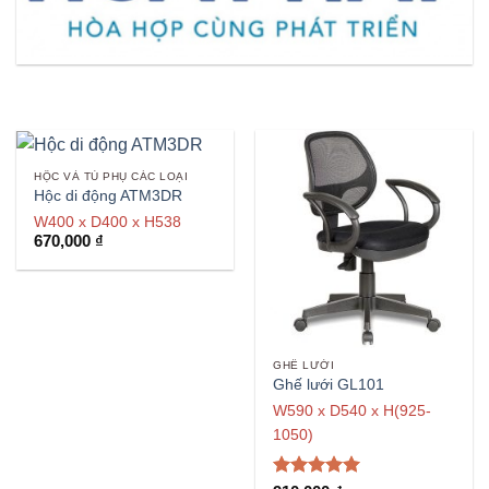
HỘC VÀ TỦ PHỤ CÁC LOẠI
Hộc di động ATM3DR
W400 x D400 x H538
670,000
₫
GHẾ LƯỚI
Ghế lưới GL101
W590 x D540 x H(925-
1050)