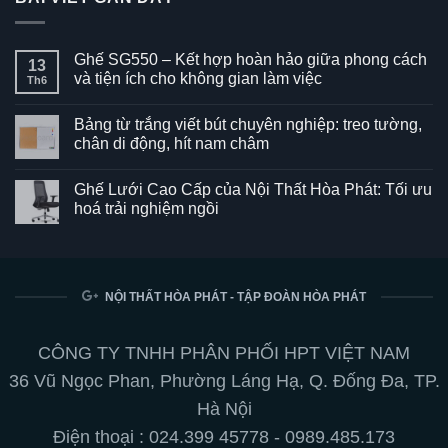
Ghế SG550 – Kết hợp hoàn hảo giữa phong cách
13
và tiện ích cho không gian làm việc
Th6
Không
có
Bảng từ trắng viết bút chuyên nghiệp: treo tường,
bình
luận
chân di động, hít nam châm
ở
Ghế
Không
SG550
có
Ghế Lưới Cao Cấp của Nội Thất Hòa Phát: Tối ưu
–
bình
Kết
luận
hoá trải nghiệm ngồi
hợp
ở
hoàn
Bảng
Không
hảo
từ
có
giữa
trắng
bình
phong
viết
luận
cách
bút
ở
và
chuyên
Ghế
NỘI THẤT HÒA PHÁT - TẬP ĐOÀN HÒA PHÁT
tiện
nghiệp:
Lưới
ích
treo
Cao
cho
tường,
Cấp
không
chân
của
CÔNG TY TNHH PHÂN PHỐI HPT VIỆT NAM
gian
di
Nội
làm
động,
Thất
36 Vũ Ngọc Phan, Phường Láng Hạ, Q. Đống Đa, TP.
việc
hít
Hòa
nam
Phát:
Hà Nội
châm
Tối
ưu
Điện thoại :
024.399 45778
-
0989.485.173
hoá