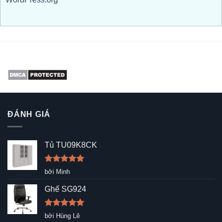
ĐÁNH GIÁ
Tủ TU09K8CK
Được xếp
bởi Minh
hạng
5
5
sao
Ghế SG924
Được xếp
bởi Hùng Lê
hạng
5
5