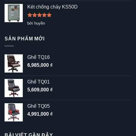
sao
Két chống cháy KS50D
Được xếp
bởi huyền
hạng
5
5
sao
SẢN PHẨM MỚI
Ghế TQ16
6,985,000
₫
Ghế TQ01
5,609,000
₫
Ghế TQ05
4,991,000
₫
BÀI VIẾT GẦN ĐÂY