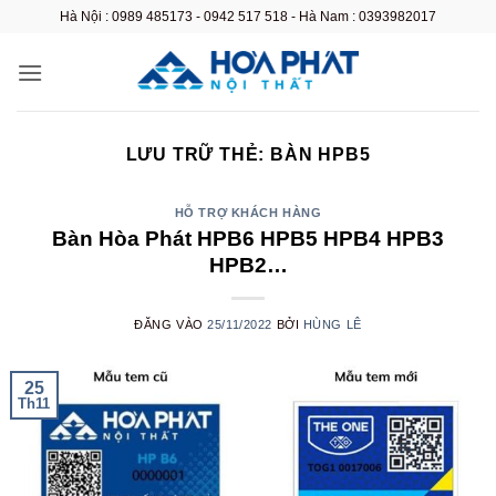
Bỏ
Hà Nội : 0989 485173 - 0942 517 518 - Hà Nam : 0393982017
qua
nội
dung
LƯU TRỮ THẺ:
BÀN HPB5
HỖ TRỢ KHÁCH HÀNG
Bàn Hòa Phát HPB6 HPB5 HPB4 HPB3
HPB2…
ĐĂNG VÀO
25/11/2022
BỞI
HÙNG LÊ
25
Th11