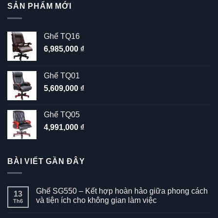
SẢN PHẨM MỚI
Ghế TQ16
6,985,000
₫
Ghế TQ01
5,609,000
₫
Ghế TQ05
4,991,000
₫
BÀI VIẾT GẦN ĐÂY
Ghế SG550 – Kết hợp hoàn hảo giữa phong cách
13
và tiện ích cho không gian làm việc
Th6
Không
có