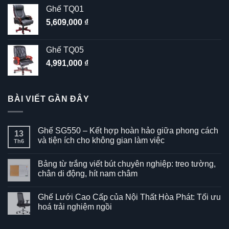
Ghế TQ01
5,609,000
₫
Ghế TQ05
4,991,000
₫
BÀI VIẾT GẦN ĐÂY
Ghế SG550 – Kết hợp hoàn hảo giữa phong cách
13
và tiện ích cho không gian làm việc
Th6
Không
có
Bảng từ trắng viết bút chuyên nghiệp: treo tường,
bình
luận
chân di động, hít nam châm
ở
Ghế
Không
SG550
có
Ghế Lưới Cao Cấp của Nội Thất Hòa Phát: Tối ưu
–
bình
Kết
luận
hoá trải nghiệm ngồi
hợp
ở
hoàn
Bảng
Không
hảo
từ
có