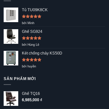
Tủ TU09K8CK
Được xếp
bởi Minh
hạng
5
5
sao
Ghế SG924
Được xếp
bởi Hùng Lê
hạng
5
5
sao
Két chống cháy KS50D
Được xếp
bởi huyền
hạng
5
5
sao
SẢN PHẨM MỚI
Ghế TQ16
6,985,000
₫