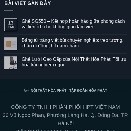
BÀI VIẾT GẦN ĐÂY
Ghế SG550 – Kết hợp hoàn hảo giữa phong cách
13
và tiện ích cho không gian làm việc
Th6
Không
có
Bảng từ trắng viết bút chuyên nghiệp: treo tường,
bình
luận
chân di động, hít nam châm
ở
Ghế
Không
SG550
có
Ghế Lưới Cao Cấp của Nội Thất Hòa Phát: Tối ưu
–
bình
Kết
luận
hoá trải nghiệm ngồi
hợp
ở
hoàn
Bảng
Không
hảo
từ
có
giữa
trắng
bình
phong
viết
luận
cách
bút
ở
và
chuyên
Ghế
NỘI THẤT HÒA PHÁT - TẬP ĐOÀN HÒA PHÁT
tiện
nghiệp:
Lưới
ích
treo
Cao
cho
tường,
Cấp
không
chân
của
CÔNG TY TNHH PHÂN PHỐI HPT VIỆT NAM
gian
di
Nội
làm
động,
Thất
36 Vũ Ngọc Phan, Phường Láng Hạ, Q. Đống Đa, TP.
việc
hít
Hòa
nam
Phát:
Hà Nội
châm
Tối
ưu