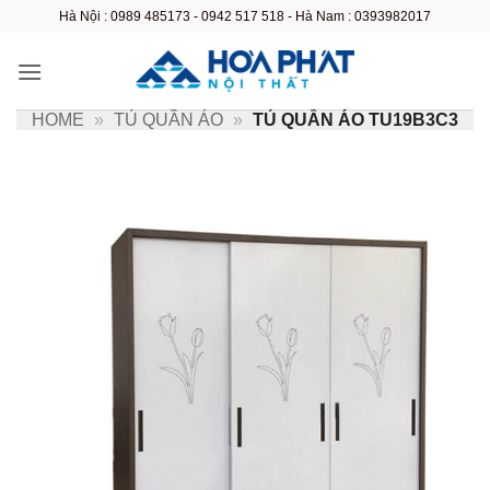
Bỏ
Hà Nội : 0989 485173 - 0942 517 518 - Hà Nam : 0393982017
qua
nội
dung
HOME
»
TỦ QUẦN ÁO
»
TỦ QUẦN ÁO TU19B3C3