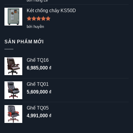
bởi Hùng Lê
hạng
5
5
sao
Két chống cháy KS50D
Được xếp
bởi huyền
hạng
5
5
sao
SẢN PHẨM MỚI
Ghế TQ16
6,985,000
₫
Ghế TQ01
5,609,000
₫
Ghế TQ05
4,991,000
₫