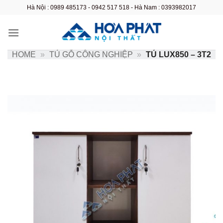
Bỏ
Hà Nội : 0989 485173 - 0942 517 518 - Hà Nam : 0393982017
qua
nội
dung
HOME
»
TỦ GỖ CÔNG NGHIỆP
»
TỦ LUX850 – 3T2