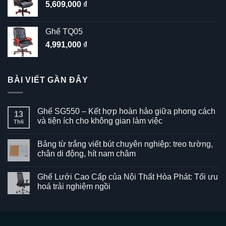
5,609,000
₫
Ghế TQ05
4,991,000
₫
BÀI VIẾT GẦN ĐÂY
Ghế SG550 – Kết hợp hoàn hảo giữa phong cách
13
và tiện ích cho không gian làm việc
Th6
Không
có
Bảng từ trắng viết bút chuyên nghiệp: treo tường,
bình
luận
chân di động, hít nam châm
ở
Ghế
Không
SG550
có
Ghế Lưới Cao Cấp của Nội Thất Hòa Phát: Tối ưu
–
bình
Kết
luận
hoá trải nghiệm ngồi
hợp
ở
hoàn
Bảng
Không
hảo
từ
có
giữa
trắng
bình
phong
viết
luận
cách
bút
ở