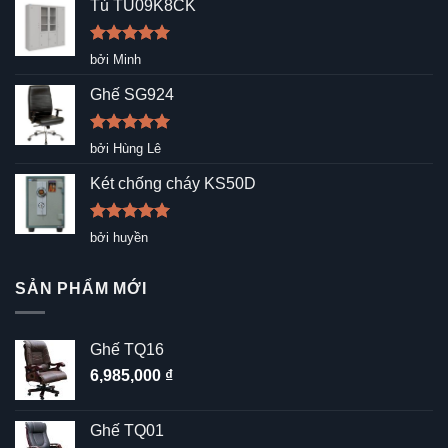
Tủ TU09K8CK
Được xếp
bởi Minh
hạng
5
5
sao
Ghế SG924
Được xếp
bởi Hùng Lê
hạng
5
5
sao
Két chống cháy KS50D
Được xếp
bởi huyền
hạng
5
5
sao
SẢN PHẨM MỚI
Ghế TQ16
6,985,000
₫
Ghế TQ01