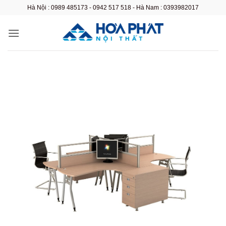
Bỏ
Hà Nội : 0989 485173 - 0942 517 518 - Hà Nam : 0393982017
qua
nội
dung