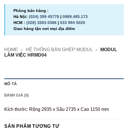
Phòng bán hàng :
Hà Nội:
(024) 399 45778
|
0989.485.173
HCM :
(028) 3503 0386
|
033 994 5020
Giao hàng tận nơi mọi địa điểm
HOME
»
HỆ THỐNG BÀN GHÉP MODUL
»
MODUL
LÀM VIỆC HRMD04
MÔ TẢ
ĐÁNH GIÁ (0)
Kích thước: Rộng 2935 x Sâu 2735 x Cao 1150 mm
SẢN PHẨM TƯƠNG TỰ