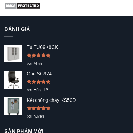
ĐÁNH GIÁ
Tủ TU09K8CK
Được xếp
bởi Minh
hạng
5
5
sao
Ghế SG924
Được xếp
bởi Hùng Lê
hạng
5
5
sao
Két chống cháy KS50D
Được xếp
bởi huyền
hạng
5
5
sao
SẢN PHẨM MỚI