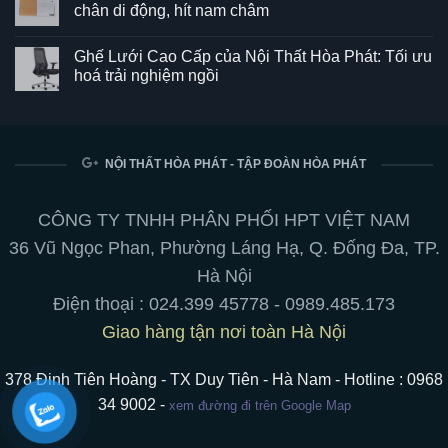
luận
chân di động, hít nam châm
ở
Ghế
Không
SG550
có
Ghế Lưới Cao Cấp của Nội Thất Hòa Phát: Tối ưu
–
bình
Kết
luận
hoá trải nghiệm ngồi
hợp
ở
hoàn
Bảng
Không
hảo
từ
có
giữa
trắng
bình
phong
viết
luận
cách
bút
ở
và
chuyên
Ghế
NỘI THẤT HÒA PHÁT - TẬP ĐOÀN HÒA PHÁT
tiện
nghiệp:
Lưới
ích
treo
Cao
cho
tường,
Cấp
không
chân
của
CÔNG TY TNHH PHÂN PHỐI HPT VIỆT NAM
gian
di
Nội
làm
động,
Thất
36 Vũ Ngọc Phan, Phường Láng Hạ, Q. Đống Đa, TP.
việc
hít
Hòa
nam
Phát:
Hà Nội
châm
Tối
ưu
Điện thoại :
024.399 45778
-
0989.485.173
hoá
trải
Giao hàng tận nơi toàn Hà Nội
nghiệm
ngồi
378 Đinh Tiên Hoàng - TX Duy Tiên - Hà Nam - Hotline : 0968
34 9002 -
xem đường đi trên Google Map