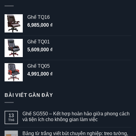
Ghế TQ16
6,985,000
₫
Ghế TQ01
5,609,000
₫
Ghế TQ05
4,991,000
₫
BÀI VIẾT GẦN ĐÂY
Ghế SG550 – Kết hợp hoàn hảo giữa phong cách
13
và tiện ích cho không gian làm việc
Th6
Không
có
Bảng từ trắng viết bút chuyên nghiệp: treo tường,
bình