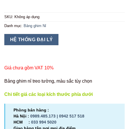
từ
390
SKU:
Không áp dụng
đến
Danh mục:
Bảng ghim Nỉ
2,0
HỆ THỐNG ĐẠI LÝ
Giá chưa gồm VAT 10%
Bảng ghim nỉ treo tường, màu sắc tùy chọn
Chi tiết giá các loại kích thước phía dưới
Phòng bán hàng :
Hà Nội :
0989.485.173 |
0942 517 518
HCM :
033 994 5020
Giao hàng tận nơi mọi địa điểm