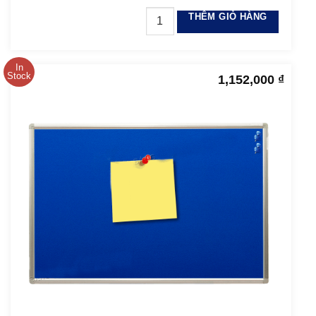
THÊM GIỎ HÀNG
In
Stock
1,152,000
₫