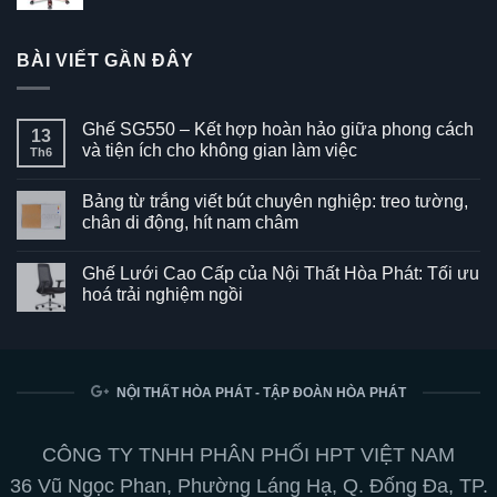
BÀI VIẾT GẦN ĐÂY
Ghế SG550 – Kết hợp hoàn hảo giữa phong cách
13
và tiện ích cho không gian làm việc
Th6
Không
có
Bảng từ trắng viết bút chuyên nghiệp: treo tường,
bình
luận
chân di động, hít nam châm
ở
Ghế
Không
SG550
có
Ghế Lưới Cao Cấp của Nội Thất Hòa Phát: Tối ưu
–
bình
Kết
luận
hoá trải nghiệm ngồi
hợp
ở
hoàn
Bảng
Không
hảo
từ
có
giữa
trắng
bình
phong
viết
luận
cách
bút
ở
và
chuyên
Ghế
NỘI THẤT HÒA PHÁT - TẬP ĐOÀN HÒA PHÁT
tiện
nghiệp:
Lưới
ích
treo
Cao
cho
tường,
Cấp
không
chân
của
CÔNG TY TNHH PHÂN PHỐI HPT VIỆT NAM
gian
di
Nội
làm
động,
Thất
36 Vũ Ngọc Phan, Phường Láng Hạ, Q. Đống Đa, TP.
việc
hít
Hòa