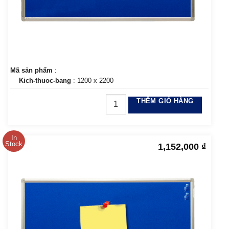
Mã sản phẩm
:
Kich-thuoc-bang
: 1200 x 2200
THÊM GIỎ HÀNG
In
Stock
1,152,000
₫