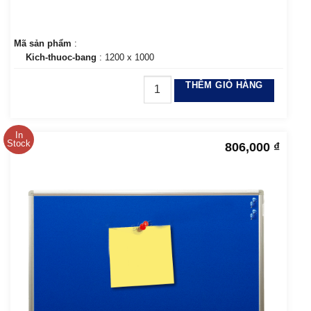
Mã sản phẩm
:
Kich-thuoc-bang
: 1200 x 1000
THÊM GIỎ HÀNG
In
Stock
806,000
₫