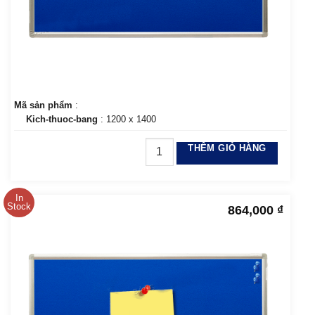
Mã sản phẩm
:
Kich-thuoc-bang
: 1200 x 1400
THÊM GIỎ HÀNG
In
Stock
864,000
₫