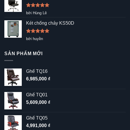
Được xếp
bởi Hùng Lê
hạng
5
5
sao
Két chống cháy KS50D
Được xếp
bởi huyền
hạng
5
5
sao
SẢN PHẨM MỚI
Ghế TQ16
6,985,000
₫
Ghế TQ01
5,609,000
₫
Ghế TQ05
4,991,000
₫