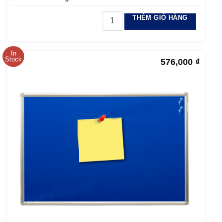
THÊM GIỎ HÀNG
In
Stock
576,000
₫