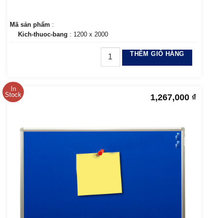
Mã sản phẩm
:
Kich-thuoc-bang
: 1200 x 2000
THÊM GIỎ HÀNG
In
Stock
1,267,000
₫