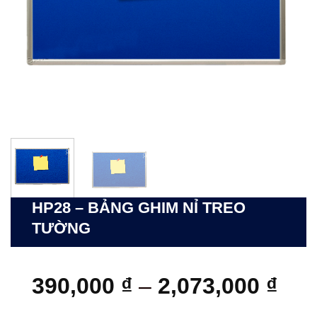
HP28 – BẢNG GHIM NỈ TREO
TƯỜNG
Kho
390,000
₫
–
2,073,000
₫
giá: