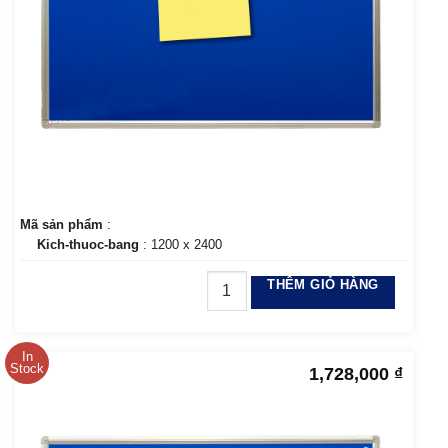
Mã sản phẩm
:
Kich-thuoc-bang
: 1200 x 2400
THÊM GIỎ HÀNG
In
Stock
1,728,000
₫