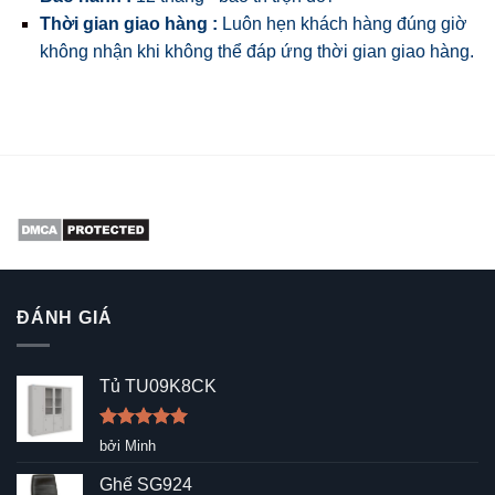
Thời gian giao hàng :
Luôn hẹn khách hàng đúng giờ
không nhận khi không thể đáp ứng thời gian giao hàng.
ĐÁNH GIÁ
Tủ TU09K8CK
Được xếp
bởi Minh
hạng
5
5
sao
Ghế SG924