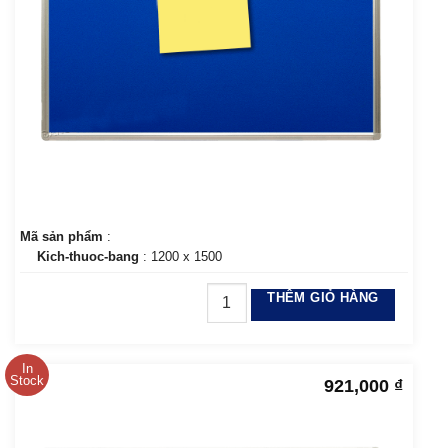
Mã sản phẩm
:
Kich-thuoc-bang
: 1200 x 1500
THÊM GIỎ HÀNG
In
Stock
921,000
₫