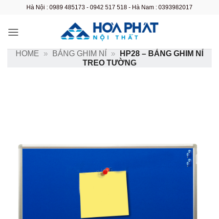
Bỏ
Hà Nội : 0989 485173 - 0942 517 518 - Hà Nam : 0393982017
qua
nội
dung
HOME
»
BẢNG GHIM NỈ
»
HP28 – BẢNG GHIM NỈ
TREO TƯỜNG