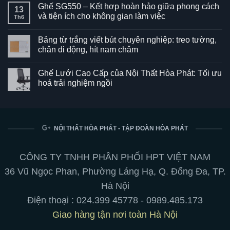
Ghế SG550 – Kết hợp hoàn hảo giữa phong cách
13
và tiện ích cho không gian làm việc
Th6
Không
có
Bảng từ trắng viết bút chuyên nghiệp: treo tường,
bình
luận
chân di động, hít nam châm
ở
Ghế
Không
SG550
có
Ghế Lưới Cao Cấp của Nội Thất Hòa Phát: Tối ưu
–
bình
Kết
luận
hoá trải nghiệm ngồi
hợp
ở
hoàn
Bảng
Không
hảo
từ
có
giữa
trắng
bình
phong
viết
luận
cách
bút
ở
và
chuyên
Ghế
NỘI THẤT HÒA PHÁT - TẬP ĐOÀN HÒA PHÁT
tiện
nghiệp:
Lưới
ích
treo
Cao
cho
tường,
Cấp
không
chân
của
CÔNG TY TNHH PHÂN PHỐI HPT VIỆT NAM
gian
di
Nội
làm
động,
Thất
36 Vũ Ngọc Phan, Phường Láng Hạ, Q. Đống Đa, TP.
việc
hít
Hòa
nam
Phát:
Hà Nội
châm
Tối
ưu
Điện thoại :
024.399 45778
-
0989.485.173
hoá
trải
Giao hàng tận nơi toàn Hà Nội
nghiệm
ngồi