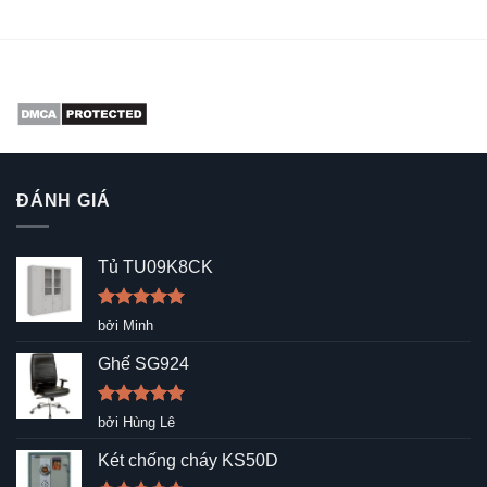
ĐÁNH GIÁ
Tủ TU09K8CK
Được xếp
bởi Minh
hạng
5
5
sao
Ghế SG924
Được xếp
bởi Hùng Lê
hạng
5
5
sao
Két chống cháy KS50D