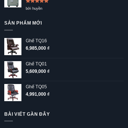
Được xếp
bởi huyền
hạng
5
5
sao
SẢN PHẨM MỚI
Ghế TQ16
6,985,000
₫
Ghế TQ01
5,609,000
₫
Ghế TQ05
4,991,000
₫
BÀI VIẾT GẦN ĐÂY