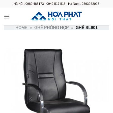
Bỏ
Hà Nội : 0989 485173 - 0942 517 518 - Hà Nam : 0393982017
qua
nội
dung
HOME
»
GHẾ PHÒNG HỌP
»
GHẾ SL901