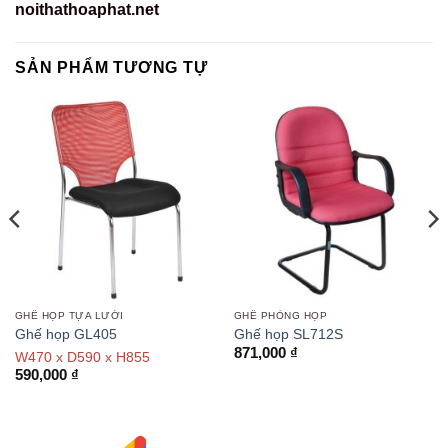
noithathoaphat.net
SẢN PHẨM TƯƠNG TỰ
GHẾ HỌP TỰA LƯỚI
GHẾ PHÒNG HỌP
Ghế họp GL405
Ghế họp SL712S
871,000
₫
W470 x D590 x H855
590,000
₫