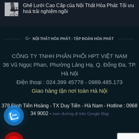
SG550
có
Ghế Lưới Cao Cấp của Nội Thất Hòa Phát: Tối ưu
–
bình
Kết
luận
hoá trải nghiệm ngồi
hợp
ở
hoàn
Bảng
Không
hảo
từ
có
giữa
trắng
bình
phong
viết
luận
cách
bút
ở
và
chuyên
Ghế
NỘI THẤT HÒA PHÁT - TẬP ĐOÀN HÒA PHÁT
tiện
nghiệp:
Lưới
ích
treo
Cao
cho
tường,
Cấp
không
chân
của
CÔNG TY TNHH PHÂN PHỐI HPT VIỆT NAM
gian
di
Nội
làm
động,
Thất
36 Vũ Ngọc Phan, Phường Láng Hạ, Q. Đống Đa, TP.
việc
hít
Hòa
nam
Phát:
Hà Nội
châm
Tối
ưu
Điện thoại :
024.399 45778
-
0989.485.173
hoá
trải
Giao hàng tận nơi toàn Hà Nội
nghiệm
ngồi
378 Đinh Tiên Hoàng - TX Duy Tiên - Hà Nam - Hotline : 0968
34 9002 -
xem đường đi trên Google Map