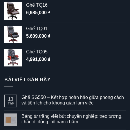
Ghế TQ16
6,985,000
₫
Ghế TQ01
5,609,000
₫
Ghế TQ05
4,991,000
₫
BÀI VIẾT GẦN ĐÂY
Ghế SG550 – Kết hợp hoàn hảo giữa phong cách
13
và tiện ích cho không gian làm việc
Th6
Không
có
Bảng từ trắng viết bút chuyên nghiệp: treo tường,
bình
luận
chân di động, hít nam châm
ở
Ghế
Không