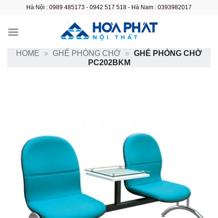
Bỏ
Hà Nội : 0989 485173 - 0942 517 518 - Hà Nam : 0393982017
qua
nội
dung
HOME
»
GHẾ PHÒNG CHỜ
»
GHẾ PHÒNG CHỜ
PC202BKM