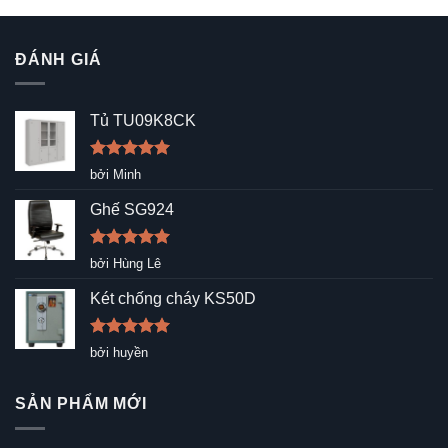
ĐÁNH GIÁ
Tủ TU09K8CK
Được xếp
bởi Minh
hạng
5
5
sao
Ghế SG924
Được xếp
bởi Hùng Lê
hạng
5
5
sao
Két chống cháy KS50D
Được xếp
bởi huyền
hạng
5
5
sao
SẢN PHẨM MỚI