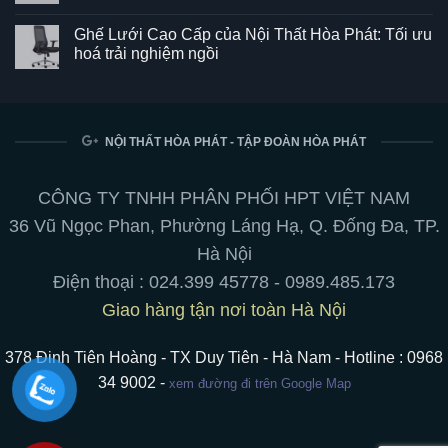
Ghế
Không
SG550
có
Ghế Lưới Cao Cấp của Nội Thất Hòa Phát: Tối ưu
–
bình
Kết
luận
hoá trải nghiệm ngồi
hợp
ở
hoàn
Bảng
Không
hảo
từ
có
giữa
trắng
bình
phong
viết
luận
cách
bút
ở
và
chuyên
Ghế
NỘI THẤT HÒA PHÁT - TẬP ĐOÀN HÒA PHÁT
tiện
nghiệp:
Lưới
ích
treo
Cao
cho
tường,
Cấp
không
chân
của
CÔNG TY TNHH PHÂN PHỐI HPT VIỆT NAM
gian
di
Nội
làm
động,
Thất
36 Vũ Ngọc Phan, Phường Láng Hạ, Q. Đống Đa, TP.
việc
hít
Hòa
nam
Phát:
Hà Nội
châm
Tối
ưu
Điện thoại :
024.399 45778
-
0989.485.173
hoá
trải
Giao hàng tận nơi toàn Hà Nội
nghiệm
ngồi
378 Đinh Tiên Hoàng - TX Duy Tiên - Hà Nam - Hotline : 0968
34 9002 -
xem đường đi trên Google Map