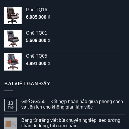
Ghế TQ16
6,985,000
₫
Ghế TQ01
5,609,000
₫
Ghế TQ05
4,991,000
₫
BÀI VIẾT GẦN ĐÂY
Ghế SG550 – Kết hợp hoàn hảo giữa phong cách
13
và tiện ích cho không gian làm việc
Th6
Không
có
Bảng từ trắng viết bút chuyên nghiệp: treo tường,
bình
luận
chân di động, hít nam châm
ở