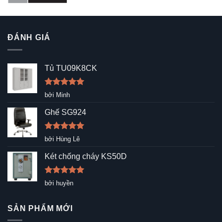
ĐÁNH GIÁ
Tủ TU09K8CK
Được xếp
bởi Minh
hạng
5
5
sao
Ghế SG924
Được xếp
bởi Hùng Lê
hạng
5
5
sao
Két chống cháy KS50D
Được xếp
bởi huyền
hạng
5
5
sao
SẢN PHẨM MỚI