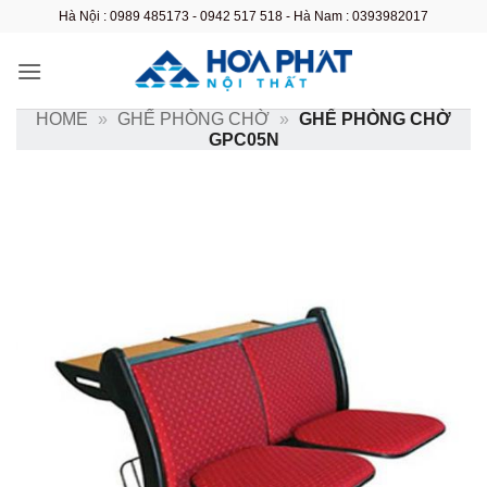
Bỏ
Hà Nội : 0989 485173 - 0942 517 518 - Hà Nam : 0393982017
qua
nội
dung
HOME
»
GHẾ PHÒNG CHỜ
»
GHẾ PHÒNG CHỜ
GPC05N