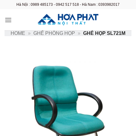
Bỏ
Hà Nội : 0989 485173 - 0942 517 518 - Hà Nam : 0393982017
qua
nội
dung
HOME
»
GHẾ PHÒNG HỌP
»
GHẾ HỌP SL721M