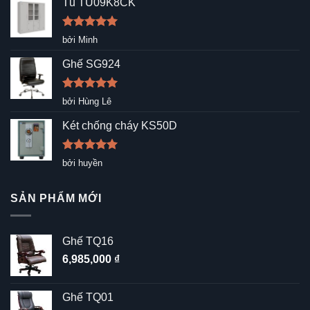
Tủ TU09K8CK
Được xếp
bởi Minh
hạng
5
5
sao
Ghế SG924
Được xếp
bởi Hùng Lê
hạng
5
5
sao
Két chống cháy KS50D
Được xếp
bởi huyền
hạng
5
5
sao
SẢN PHẨM MỚI
Ghế TQ16
6,985,000
₫
Ghế TQ01