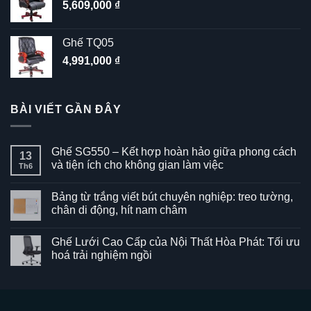
5,609,000
₫
Ghế TQ05
4,991,000
₫
BÀI VIẾT GẦN ĐÂY
Ghế SG550 – Kết hợp hoàn hảo giữa phong cách
13
và tiện ích cho không gian làm việc
Th6
Không
có
Bảng từ trắng viết bút chuyên nghiệp: treo tường,
bình
luận
chân di động, hít nam châm
ở
Ghế
Không
SG550
có
Ghế Lưới Cao Cấp của Nội Thất Hòa Phát: Tối ưu
–
bình
Kết
luận
hoá trải nghiệm ngồi
hợp
ở
hoàn
Bảng
Không
hảo
từ
có
giữa
trắng
bình
phong
viết
luận
cách
bút
ở