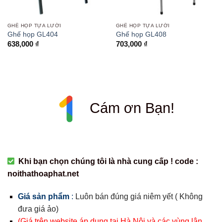
GHẾ HỌP TỰA LƯỚI
GHẾ HỌP TỰA LƯỚI
Ghế họp GL404
Ghế họp GL408
638,000
₫
703,000
₫
Cám ơn Bạn!
Khi bạn chọn chúng tôi là nhà cung cấp ! code :
noithathoaphat.net
Giá sản phẩm
:
Luôn bán đúng giá niêm yết ( Không
đưa giá ảo)
(Giá trên website áp dụng tại Hà Nội và các vùng lân