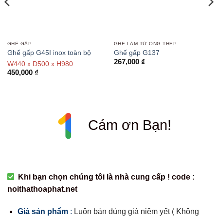
GHẾ GẤP
GHẾ LÀM TỪ ỐNG THÉP
Ghế gấp G45I inox toàn bộ
Ghế gấp G137
267,000
₫
W440 x D500 x H980
450,000
₫
Cám ơn Bạn!
Khi bạn chọn chúng tôi là nhà cung cấp ! code :
noithathoaphat.net
Giá sản phẩm
:
Luôn bán đúng giá niêm yết ( Không