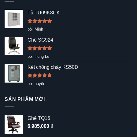
Tủ TU09K8CK
Được xếp
bởi Minh
hạng
5
5
sao
Ghế SG924
Được xếp
bởi Hùng Lê
hạng
5
5
sao
Két chống cháy KS50D
Được xếp
bởi huyền
hạng
5
5
sao
SẢN PHẨM MỚI
Ghế TQ16
6,985,000
₫