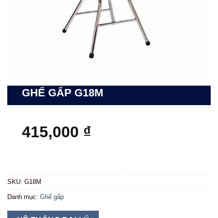
GHẾ GẤP G18M
415,000
₫
SKU:
G18M
Danh mục:
Ghế gấp