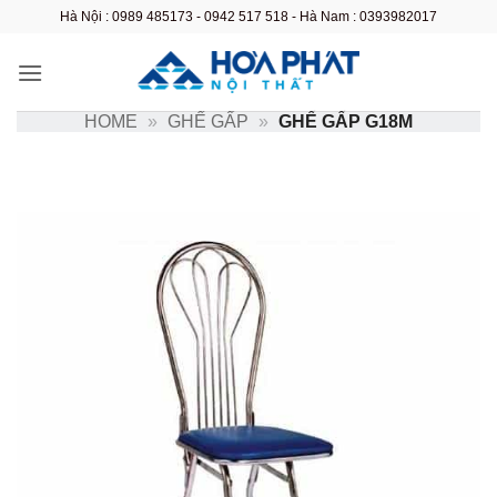
Bỏ
Hà Nội : 0989 485173 - 0942 517 518 - Hà Nam : 0393982017
qua
nội
dung
HOME
»
GHẾ GẤP
»
GHẾ GẤP G18M