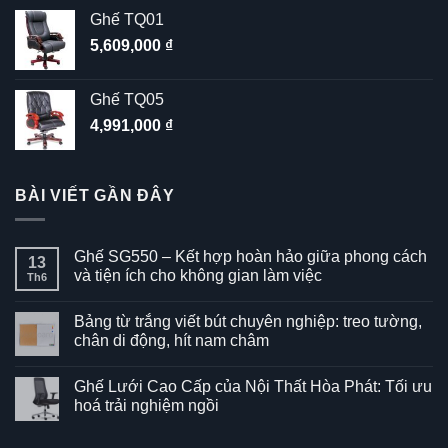
Ghế TQ01
5,609,000
₫
Ghế TQ05
4,991,000
₫
BÀI VIẾT GẦN ĐÂY
Ghế SG550 – Kết hợp hoàn hảo giữa phong cách
13
và tiện ích cho không gian làm việc
Th6
Không
có
Bảng từ trắng viết bút chuyên nghiệp: treo tường,
bình
luận
chân di động, hít nam châm
ở
Ghế
Không
SG550
có
Ghế Lưới Cao Cấp của Nội Thất Hòa Phát: Tối ưu
–
bình
Kết
luận
hoá trải nghiệm ngồi
hợp
ở
hoàn
Bảng
Không
hảo
từ
có