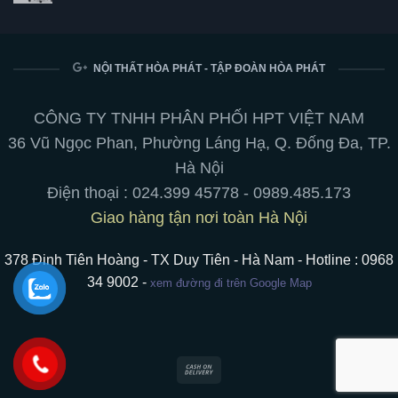
hoàn
Bảng
Không
hảo
từ
có
giữa
trắng
bình
phong
viết
luận
cách
bút
ở
và
chuyên
Ghế
NỘI THẤT HÒA PHÁT - TẬP ĐOÀN HÒA PHÁT
tiện
nghiệp:
Lưới
ích
treo
Cao
cho
tường,
Cấp
không
chân
của
CÔNG TY TNHH PHÂN PHỐI HPT VIỆT NAM
gian
di
Nội
làm
động,
Thất
36 Vũ Ngọc Phan, Phường Láng Hạ, Q. Đống Đa, TP.
việc
hít
Hòa
nam
Phát:
Hà Nội
châm
Tối
ưu
Điện thoại :
024.399 45778
-
0989.485.173
hoá
trải
Giao hàng tận nơi toàn Hà Nội
nghiệm
ngồi
378 Đinh Tiên Hoàng - TX Duy Tiên - Hà Nam - Hotline : 0968
34 9002 -
xem đường đi trên Google Map
Cash
On