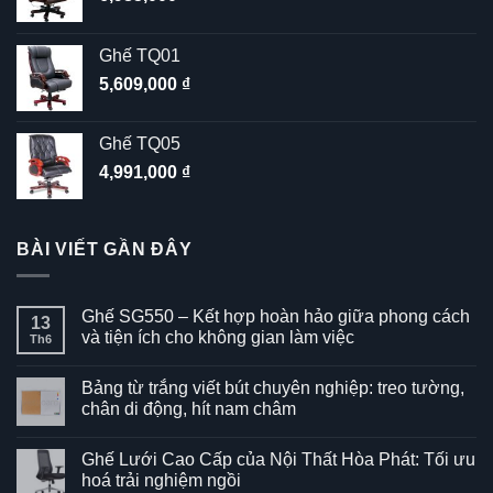
Ghế TQ01
5,609,000
₫
Ghế TQ05
4,991,000
₫
BÀI VIẾT GẦN ĐÂY
Ghế SG550 – Kết hợp hoàn hảo giữa phong cách
13
và tiện ích cho không gian làm việc
Th6
Không
có
Bảng từ trắng viết bút chuyên nghiệp: treo tường,
bình
luận
chân di động, hít nam châm
ở
Ghế
Không
SG550
có
Ghế Lưới Cao Cấp của Nội Thất Hòa Phát: Tối ưu
–
bình
Kết
luận
hoá trải nghiệm ngồi
hợp
ở