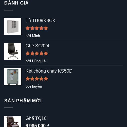
ĐÁNH GIÁ
Tủ TU09K8CK
Được xếp
bởi Minh
hạng
5
5
sao
Ghế SG924
Được xếp
bởi Hùng Lê
hạng
5
5
sao
Két chống cháy KS50D
Được xếp
bởi huyền
hạng
5
5
sao
SẢN PHẨM MỚI
Ghế TQ16
6,985,000
₫