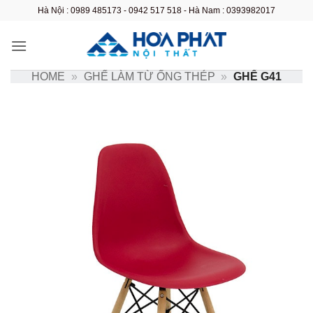
Bỏ
Hà Nội : 0989 485173 - 0942 517 518 - Hà Nam : 0393982017
qua
nội
dung
HOME
»
GHẾ LÀM TỪ ỐNG THÉP
»
GHẾ G41