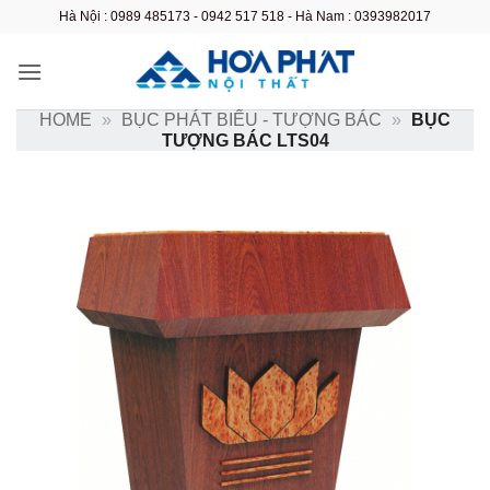
Bỏ
Hà Nội : 0989 485173 - 0942 517 518 - Hà Nam : 0393982017
qua
nội
dung
HOME
»
BỤC PHÁT BIỂU - TƯỢNG BÁC
»
BỤC
TƯỢNG BÁC LTS04