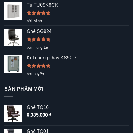
Tủ TU09K8CK
Được xếp
bởi Minh
hạng
5
5
sao
Ghế SG924
Được xếp
bởi Hùng Lê
hạng
5
5
sao
Két chống cháy KS50D
Được xếp
bởi huyền
hạng
5
5
sao
SẢN PHẨM MỚI
Ghế TQ16
6,985,000
₫
Ghế TQ01