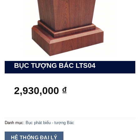
BỤC TƯỢNG BÁC LTS04
2,930,000
₫
Danh mục:
Bục phát biểu - tượng Bác
HỆ THỐNG ĐẠI LÝ