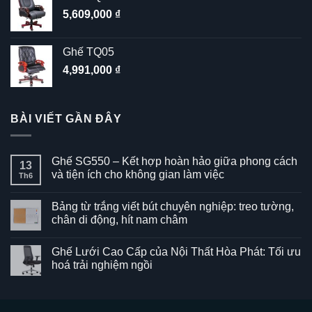
5,609,000
₫
Ghế TQ05
4,991,000
₫
BÀI VIẾT GẦN ĐÂY
Ghế SG550 – Kết hợp hoàn hảo giữa phong cách
13
và tiện ích cho không gian làm việc
Th6
Không
có
Bảng từ trắng viết bút chuyên nghiệp: treo tường,
bình
luận
chân di động, hít nam châm
ở
Ghế
Không
SG550
có
Ghế Lưới Cao Cấp của Nội Thất Hòa Phát: Tối ưu
–
bình
Kết
luận
hoá trải nghiệm ngồi
hợp
ở
hoàn
Bảng
Không
hảo
từ
có
giữa
trắng
bình
phong
viết
luận