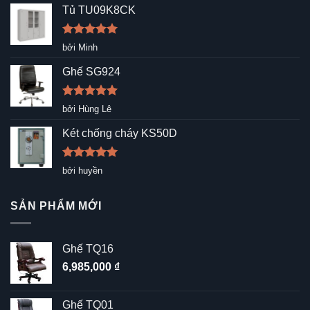
Tủ TU09K8CK
Được xếp
bởi Minh
hạng
5
5
sao
Ghế SG924
Được xếp
bởi Hùng Lê
hạng
5
5
sao
Két chống cháy KS50D
Được xếp
bởi huyền
hạng
5
5
sao
SẢN PHẨM MỚI
Ghế TQ16
6,985,000
₫
Ghế TQ01