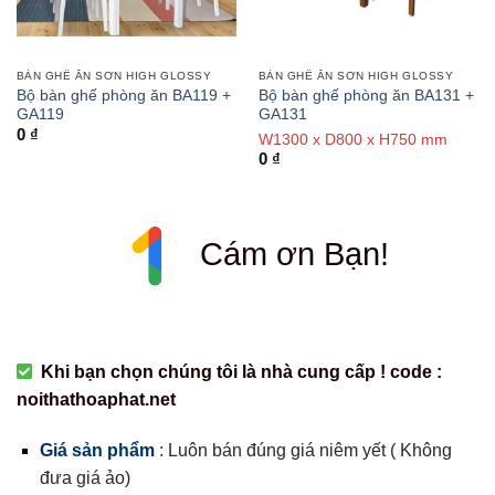
BÀN GHẾ ĂN SƠN HIGH GLOSSY
BÀN GHẾ ĂN SƠN HIGH GLOSSY
Bộ bàn ghế phòng ăn BA119 +
Bộ bàn ghế phòng ăn BA131 +
GA119
GA131
0
₫
W1300 x D800 x H750 mm
0
₫
Cám ơn Bạn!
Khi bạn chọn chúng tôi là nhà cung cấp ! code :
noithathoaphat.net
Giá sản phẩm
:
Luôn bán đúng giá niêm yết ( Không
đưa giá ảo)