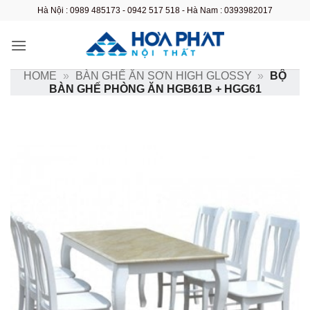
Bỏ
Hà Nội : 0989 485173 - 0942 517 518 - Hà Nam : 0393982017
qua
nội
dung
HOME
»
BÀN GHẾ ĂN SƠN HIGH GLOSSY
»
BỘ
BÀN GHẾ PHÒNG ĂN HGB61B + HGG61