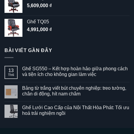
5,609,000
₫
Ghế TQ05
4,991,000
₫
BÀI VIẾT GẦN ĐÂY
Ghế SG550 – Kết hợp hoàn hảo giữa phong cách
13
và tiện ích cho không gian làm việc
Th6
Không
có
Bảng từ trắng viết bút chuyên nghiệp: treo tường,
bình
luận
chân di động, hít nam châm
ở
Ghế
Không
SG550
có
Ghế Lưới Cao Cấp của Nội Thất Hòa Phát: Tối ưu
–
bình
Kết
luận
hoá trải nghiệm ngồi
hợp
ở
hoàn
Bảng
Không
hảo
từ
có
giữa
trắng
bình
phong
viết
luận