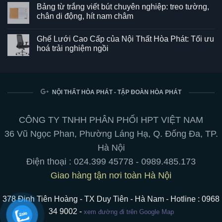
có
Bảng từ trắng viết bút chuyên nghiệp: treo tường,
bình
luận
chân di động, hít nam châm
ở
Ghế
Không
SG550
có
Ghế Lưới Cao Cấp của Nội Thất Hòa Phát: Tối ưu
–
bình
Kết
luận
hoá trải nghiệm ngồi
hợp
ở
hoàn
Bảng
Không
hảo
từ
có
giữa
trắng
bình
phong
viết
luận
cách
bút
ở
và
chuyên
Ghế
NỘI THẤT HÒA PHÁT - TẬP ĐOÀN HÒA PHÁT
tiện
nghiệp:
Lưới
ích
treo
Cao
cho
tường,
Cấp
không
chân
của
CÔNG TY TNHH PHÂN PHỐI HPT VIỆT NAM
gian
di
Nội
làm
động,
Thất
36 Vũ Ngọc Phan, Phường Láng Hạ, Q. Đống Đa, TP.
việc
hít
Hòa
nam
Phát:
Hà Nội
châm
Tối
ưu
Điện thoại :
024.399 45778
-
0989.485.173
hoá
trải
Giao hàng tận nơi toàn Hà Nội
nghiệm
ngồi
378 Đinh Tiên Hoàng - TX Duy Tiên - Hà Nam - Hotline : 0968
34 9002 -
xem đường đi trên Google Map