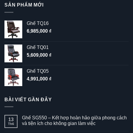
SẢN PHẨM MỚI
Ghế TQ16
6,985,000
₫
Ghế TQ01
5,609,000
₫
Ghế TQ05
4,991,000
₫
BÀI VIẾT GẦN ĐÂY
Ghế SG550 – Kết hợp hoàn hảo giữa phong cách
13
và tiện ích cho không gian làm việc
Th6
Không