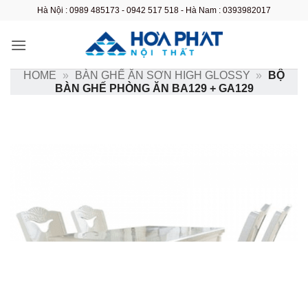
Bỏ
Hà Nội : 0989 485173 - 0942 517 518 - Hà Nam : 0393982017
qua
nội
dung
HOME
»
BÀN GHẾ ĂN SƠN HIGH GLOSSY
»
BỘ
BÀN GHẾ PHÒNG ĂN BA129 + GA129