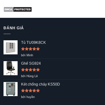
ĐÁNH GIÁ
Tủ TU09K8CK
Được xếp
bởi Minh
hạng
5
5
sao
Ghế SG924
Được xếp
bởi Hùng Lê
hạng
5
5
sao
Két chống cháy KS50D
Được xếp
bởi huyền
hạng
5
5
sao