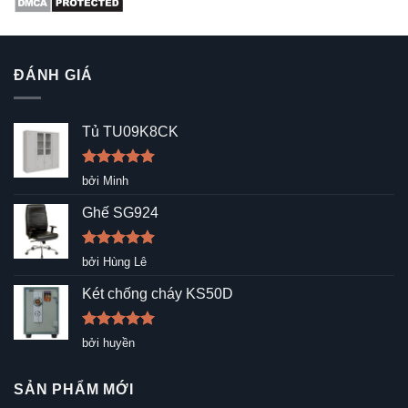
ĐÁNH GIÁ
Tủ TU09K8CK
Được xếp
bởi Minh
hạng
5
5
sao
Ghế SG924
Được xếp
bởi Hùng Lê
hạng
5
5
sao
Két chống cháy KS50D
Được xếp
bởi huyền
hạng
5
5
sao
SẢN PHẨM MỚI