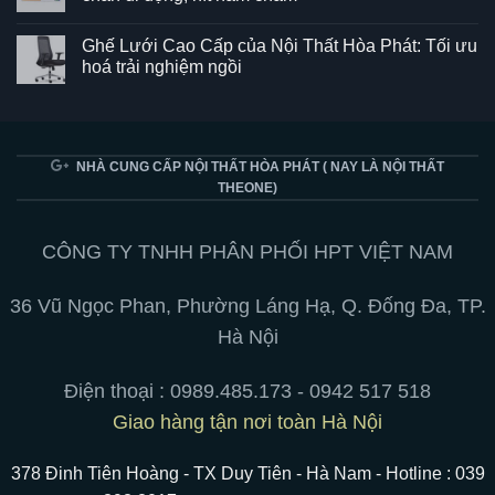
ở
Ghế
Không
SG550
có
Ghế Lưới Cao Cấp của Nội Thất Hòa Phát: Tối ưu
–
bình
Kết
luận
hoá trải nghiệm ngồi
hợp
ở
hoàn
Bảng
Không
hảo
từ
có
giữa
trắng
bình
phong
viết
luận
cách
bút
ở
và
chuyên
Ghế
NHÀ CUNG CẤP NỘI THẤT HÒA PHÁT ( NAY LÀ NỘI THẤT
tiện
nghiệp:
Lưới
THEONE)
ích
treo
Cao
cho
tường,
Cấp
không
chân
của
gian
di
Nội
làm
động,
Thất
CÔNG TY TNHH PHÂN PHỐI HPT VIỆT NAM
việc
hít
Hòa
nam
Phát:
châm
Tối
36 Vũ Ngọc Phan, Phường Láng Hạ, Q. Đống Đa, TP.
ưu
hoá
Hà Nội
trải
nghiệm
ngồi
Điện thoại :
0989.485.173 - 0942 517 518
Giao hàng tận nơi toàn Hà Nội
378 Đinh Tiên Hoàng - TX Duy Tiên - Hà Nam - Hotline : 039