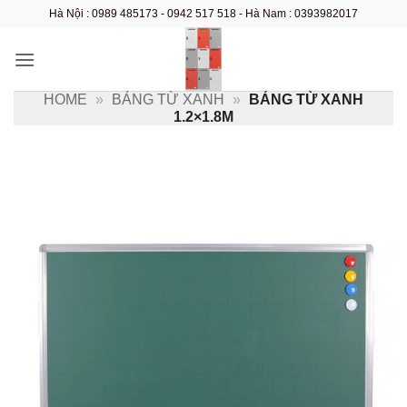
Bỏ
Hà Nội : 0989 485173 - 0942 517 518 - Hà Nam : 0393982017
qua
nội
dung
HOME
»
BẢNG TỪ XANH
»
BẢNG TỪ XANH
1.2×1.8M