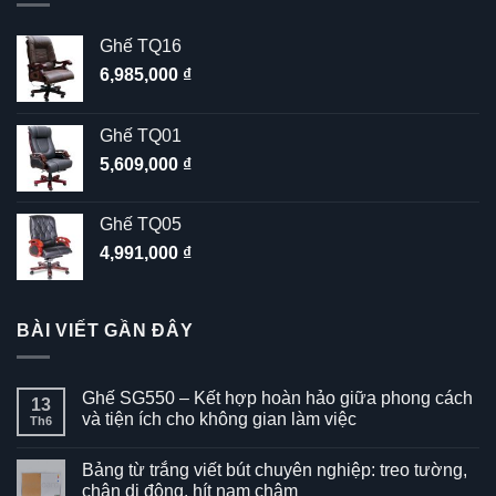
Ghế TQ16
6,985,000
₫
Ghế TQ01
5,609,000
₫
Ghế TQ05
4,991,000
₫
BÀI VIẾT GẦN ĐÂY
Ghế SG550 – Kết hợp hoàn hảo giữa phong cách
13
và tiện ích cho không gian làm việc
Th6
Không
có
Bảng từ trắng viết bút chuyên nghiệp: treo tường,
bình
luận
chân di động, hít nam châm