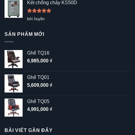
sao
Két chống cháy KS50D
Được xếp
bởi huyền
hạng
5
5
sao
SẢN PHẨM MỚI
Ghế TQ16
6,985,000
₫
Ghế TQ01
5,609,000
₫
Ghế TQ05
4,991,000
₫
BÀI VIẾT GẦN ĐÂY