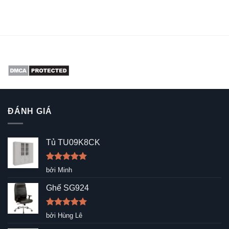
ĐÁNH GIÁ
Tủ TU09K8CK
Được xếp
bởi Minh
hạng
5
5
sao
Ghế SG924
Được xếp
bởi Hùng Lê
hạng
5
5