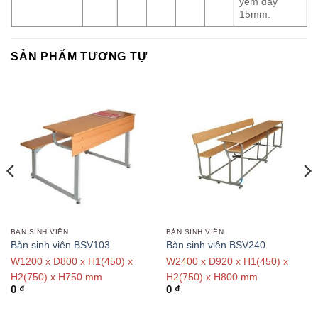
yếm dày
15mm.
SẢN PHẨM TƯƠNG TỰ
BÀN SINH VIÊN
BÀN SINH VIÊN
Bàn sinh viên BSV103
Bàn sinh viên BSV240
W1200 x D800 x H1(450) x
W2400 x D920 x H1(450) x
H2(750) x H750 mm
H2(750) x H800 mm
0
₫
0
₫