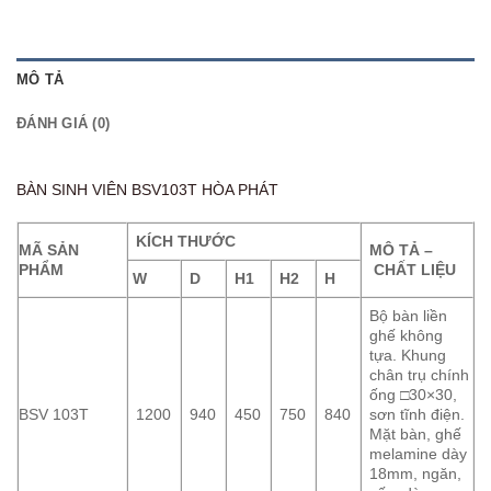
MÔ TẢ
ĐÁNH GIÁ (0)
BÀN SINH VIÊN BSV103T HÒA PHÁT
KÍCH THƯỚC
MÃ SẢN
MÔ TẢ –
PHẨM
CHẤT LIỆU
W
D
H1
H2
H
Bộ bàn liền
ghế không
tựa. Khung
chân trụ chính
ống □30×30,
BSV 103T
1200
940
450
750
840
sơn tĩnh điện.
Mặt bàn, ghế
melamine dày
18mm, ngăn,