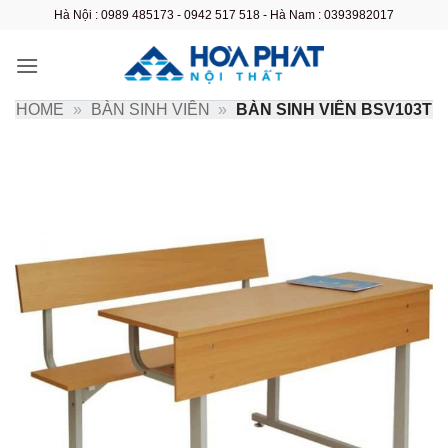
Bỏ
Hà Nội : 0989 485173 - 0942 517 518 - Hà Nam : 0393982017
qua
nội
dung
HOME
»
BÀN SINH VIÊN
»
BÀN SINH VIÊN BSV103T