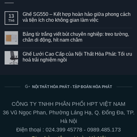
Ghế SG550 – Kết hợp hoàn hảo giữa phong cách
13
và tiện ích cho không gian làm việc
Th6
Không
có
Bảng từ trắng viết bút chuyên nghiệp: treo tường,
bình
luận
chân di động, hít nam châm
ở
Ghế
Không
SG550
có
Ghế Lưới Cao Cấp của Nội Thất Hòa Phát: Tối ưu
–
bình
Kết
luận
hoá trải nghiệm ngồi
hợp
ở
hoàn
Bảng
Không
hảo
từ
có
giữa
trắng
bình
phong
viết
luận
cách
bút
ở
và
chuyên
Ghế
NỘI THẤT HÒA PHÁT - TẬP ĐOÀN HÒA PHÁT
tiện
nghiệp:
Lưới
ích
treo
Cao
cho
tường,
Cấp
không
chân
của
CÔNG TY TNHH PHÂN PHỐI HPT VIỆT NAM
gian
di
Nội
làm
động,
Thất
36 Vũ Ngọc Phan, Phường Láng Hạ, Q. Đống Đa, TP.
việc
hít
Hòa
nam
Phát:
Hà Nội
châm
Tối
ưu
Điện thoại :
024.399 45778
-
0989.485.173
hoá
trải