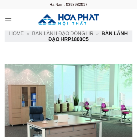
Bỏ
Hà Nam : 0393982017
qua
nội
dung
HOME
»
BÀN LÃNH ĐẠO DÒNG HR
»
BÀN LÃNH
ĐẠO HRP1800C5