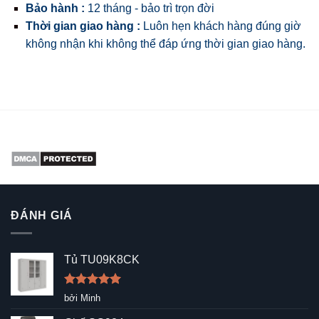
Bảo hành :
12 tháng - bảo trì trọn đời
Thời gian giao hàng :
Luôn hẹn khách hàng đúng giờ
không nhận khi không thể đáp ứng thời gian giao hàng.
ĐÁNH GIÁ
Tủ TU09K8CK
Được xếp
bởi Minh
hạng
5
5
sao