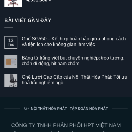
BÀI VIẾT GẦN ĐÂY
Ghế SG550 – Kết hợp hoàn hảo giữa phong cách
13
và tiện ích cho không gian làm việc
Th6
Không
có
Bảng từ trắng viết bút chuyên nghiệp: treo tường,
bình
luận
chân di động, hít nam châm
ở
Ghế
Không
SG550
có
Ghế Lưới Cao Cấp của Nội Thất Hòa Phát: Tối ưu
–
bình
Kết
luận
hoá trải nghiệm ngồi
hợp
ở
hoàn
Bảng
Không
hảo
từ
có
giữa
trắng
bình
phong
viết
luận
cách
bút
ở
và
chuyên
Ghế
NỘI THẤT HÒA PHÁT - TẬP ĐOÀN HÒA PHÁT
tiện
nghiệp:
Lưới
ích
treo
Cao
cho
tường,
Cấp
không
chân
của
CÔNG TY TNHH PHÂN PHỐI HPT VIỆT NAM
gian
di
Nội
làm
động,
Thất