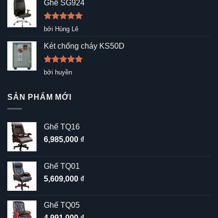
Ghế SG924
Được xếp
bởi Hùng Lê
hạng
5
5
sao
Két chống cháy KS50D
Được xếp
bởi huyền
hạng
5
5
sao
SẢN PHẨM MỚI
Ghế TQ16
6,985,000
₫
Ghế TQ01
5,609,000
₫
Ghế TQ05
4,991,000
₫