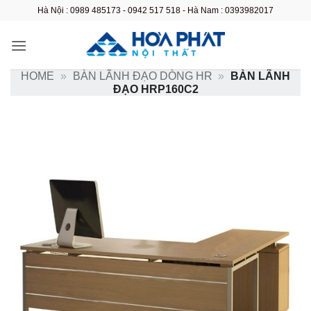
Bỏ
Hà Nội : 0989 485173 - 0942 517 518 - Hà Nam : 0393982017
qua
nội
dung
HOME
»
BÀN LÃNH ĐẠO DÒNG HR
»
BÀN LÃNH
ĐẠO HRP160C2