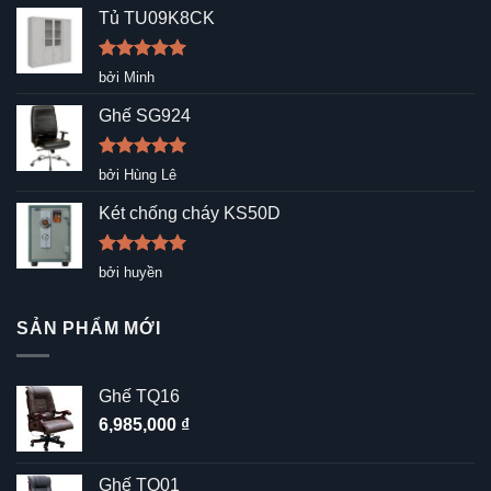
Tủ TU09K8CK
Được xếp
bởi Minh
hạng
5
5
sao
Ghế SG924
Được xếp
bởi Hùng Lê
hạng
5
5
sao
Két chống cháy KS50D
Được xếp
bởi huyền
hạng
5
5
sao
SẢN PHẨM MỚI
Ghế TQ16
6,985,000
₫
Ghế TQ01