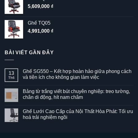
5,609,000
₫
Ghế TQ05
4,991,000
₫
BÀI VIẾT GẦN ĐÂY
Ghế SG550 – Kết hợp hoàn hảo giữa phong cách
13
và tiện ích cho không gian làm việc
Th6
Không
có
Bảng từ trắng viết bút chuyên nghiệp: treo tường,
bình
luận
chân di động, hít nam châm
ở
Ghế
Không
SG550
có
Ghế Lưới Cao Cấp của Nội Thất Hòa Phát: Tối ưu
–
bình
Kết
luận
hoá trải nghiệm ngồi
hợp
ở
hoàn
Bảng
Không
hảo
từ
có
giữa
trắng
bình
phong
viết
luận