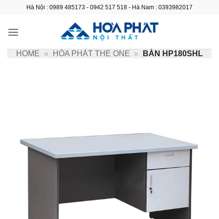
Bỏ
Hà Nội : 0989 485173 - 0942 517 518 - Hà Nam : 0393982017
qua
nội
dung
HOME
»
HÒA PHÁT THE ONE
»
BÀN HP180SHL