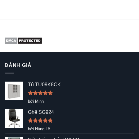
ĐÁNH GIÁ
Tủ TU09K8CK
Được xếp
bởi Minh
hạng
5
5
sao
Ghế SG924
Được xếp
bởi Hùng Lê
hạng
5
5
sao