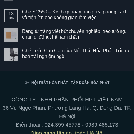
Ghế SG550 – Kết hợp hoàn hảo giữa phong cách
13
và tiện ích cho không gian làm việc
Th6
Không
có
Bảng từ trắng viết bút chuyên nghiệp: treo tường,
bình
luận
chân di động, hít nam châm
ở
Ghế
Không
SG550
có
Ghế Lưới Cao Cấp của Nội Thất Hòa Phát: Tối ưu
–
bình
Kết
luận
hoá trải nghiệm ngồi
hợp
ở
hoàn
Bảng
Không
hảo
từ
có
giữa
trắng
bình
phong
viết
luận
cách
bút
ở
và
chuyên
Ghế
NỘI THẤT HÒA PHÁT - TẬP ĐOÀN HÒA PHÁT
tiện
nghiệp:
Lưới
ích
treo
Cao
cho
tường,
Cấp
không
chân
của
CÔNG TY TNHH PHÂN PHỐI HPT VIỆT NAM
gian
di
Nội
làm
động,
Thất
36 Vũ Ngọc Phan, Phường Láng Hạ, Q. Đống Đa, TP.
việc
hít
Hòa
nam
Phát:
Hà Nội
châm
Tối
ưu
Điện thoại :
024.399 45778
-
0989.485.173
hoá
trải
Giao hàng tận nơi toàn Hà Nội
nghiệm