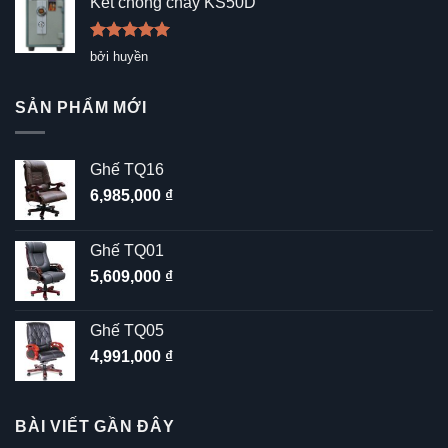
Két chống cháy KS50D
Được xếp
bởi huyền
hạng
5
5
sao
SẢN PHẨM MỚI
Ghế TQ16
6,985,000
₫
Ghế TQ01
5,609,000
₫
Ghế TQ05
4,991,000
₫
BÀI VIẾT GẦN ĐÂY