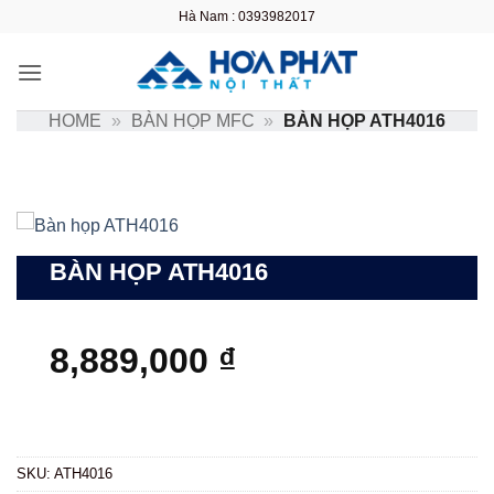
Bỏ
Hà Nam : 0393982017
qua
nội
dung
HOME
»
BÀN HỌP MFC
»
BÀN HỌP ATH4016
BÀN HỌP ATH4016
8,889,000
₫
SKU:
ATH4016