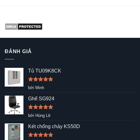
ĐÁNH GIÁ
Tủ TU09K8CK
Được xếp
bởi Minh
hạng
5
5
sao
Ghế SG924
Được xếp
bởi Hùng Lê
hạng
5
5
sao
Két chống cháy KS50D