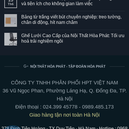
và tiện ích cho không gian làm việc
Th6
Không
có
Bảng từ trắng viết bút chuyên nghiệp: treo tường,
bình
luận
chân di động, hít nam châm
ở
Ghế
Không
SG550
có
Ghế Lưới Cao Cấp của Nội Thất Hòa Phát: Tối ưu
–
bình
Kết
luận
hoá trải nghiệm ngồi
hợp
ở
hoàn
Bảng
Không
hảo
từ
có
giữa
trắng
bình
phong
viết
luận
cách
bút
ở
và
chuyên
Ghế
NỘI THẤT HÒA PHÁT - TẬP ĐOÀN HÒA PHÁT
tiện
nghiệp:
Lưới
ích
treo
Cao
cho
tường,
Cấp
không
chân
của
CÔNG TY TNHH PHÂN PHỐI HPT VIỆT NAM
gian
di
Nội
làm
động,
Thất
36 Vũ Ngọc Phan, Phường Láng Hạ, Q. Đống Đa, TP.
việc
hít
Hòa
nam
Phát:
Hà Nội
châm
Tối
ưu
Điện thoại :
024.399 45778
-
0989.485.173
hoá
trải
Giao hàng tận nơi toàn Hà Nội
nghiệm
ngồi
378 Đinh Tiên Hoàng - TX Duy Tiên - Hà Nam - Hotline : 0968