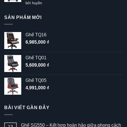
Được xếp
bởi huyền
hạng
5
5
sao
SẢN PHẨM MỚI
Ghế TQ16
6,985,000
₫
Ghế TQ01
5,609,000
₫
Ghế TQ05
4,991,000
₫
BÀI VIẾT GẦN ĐÂY
Ghế SG550 – Kết hợp hoàn hảo giữa phong cách
13