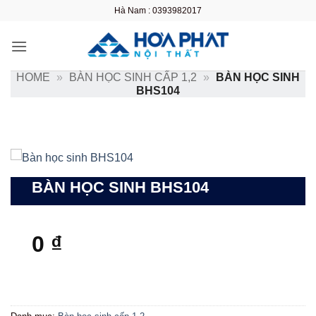
Bỏ
Hà Nam : 0393982017
qua
nội
dung
HOME
»
BÀN HỌC SINH CẤP 1,2
»
BÀN HỌC SINH
BHS104
BÀN HỌC SINH BHS104
0
₫