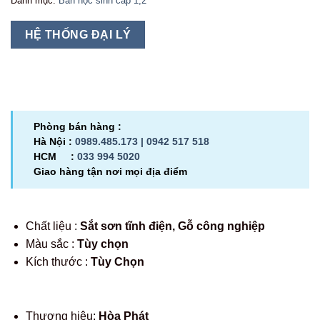
Danh mục:
Bàn học sinh cấp 1,2
HỆ THỐNG ĐẠI LÝ
Phòng bán hàng :
Hà Nội :
0989.485.173 |
0942 517 518
HCM :
033 994 5020
Giao hàng tận nơi mọi địa điểm
Chất liệu :
Sắt sơn tĩnh điện, Gỗ công nghiệp
Màu sắc :
Tùy chọn
Kích thước :
Tùy Chọn
Thương hiệu:
Hòa Phát