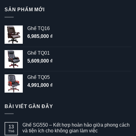
sao
SẢN PHẨM MỚI
Ghế TQ16
6,985,000
₫
Ghế TQ01
5,609,000
₫
Ghế TQ05
4,991,000
₫
BÀI VIẾT GẦN ĐÂY
Ghế SG550 – Kết hợp hoàn hảo giữa phong cách
13
và tiện ích cho không gian làm việc
Th6