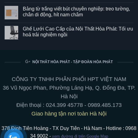
Không
có
Bảng từ trắng viết bút chuyên nghiệp: treo tường,
bình
luận
chân di động, hít nam châm
ở
Ghế
Không
SG550
có
Ghế Lưới Cao Cấp của Nội Thất Hòa Phát: Tối ưu
–
bình
Kết
luận
hoá trải nghiệm ngồi
hợp
ở
hoàn
Bảng
Không
hảo
từ
có
giữa
trắng
bình
phong
viết
luận
cách
bút
ở
và
chuyên
Ghế
NỘI THẤT HÒA PHÁT - TẬP ĐOÀN HÒA PHÁT
tiện
nghiệp:
Lưới
ích
treo
Cao
cho
tường,
Cấp
không
chân
của
CÔNG TY TNHH PHÂN PHỐI HPT VIỆT NAM
gian
di
Nội
làm
động,
Thất
36 Vũ Ngọc Phan, Phường Láng Hạ, Q. Đống Đa, TP.
việc
hít
Hòa
nam
Phát:
Hà Nội
châm
Tối
ưu
Điện thoại :
024.399 45778
-
0989.485.173
hoá
trải
Giao hàng tận nơi toàn Hà Nội
nghiệm
ngồi
378 Đinh Tiên Hoàng - TX Duy Tiên - Hà Nam - Hotline : 0968
34 9002 -
xem đường đi trên Google Map