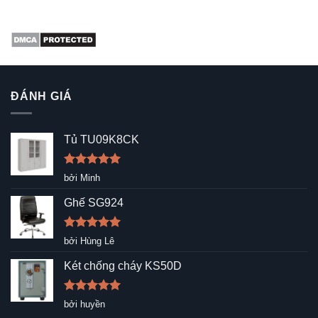
ĐÁNH GIÁ
Tủ TU09K8CK
Được xếp
bởi Minh
hạng
5
5
sao
Ghế SG924
Được xếp
bởi Hùng Lê
hạng
5
5
sao
Két chống cháy KS50D
Được xếp
bởi huyền
hạng
5
5